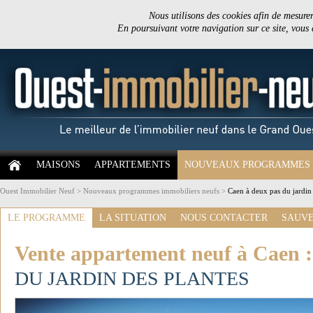
Nous utilisons des cookies afin de mesurer 
En poursuivant votre navigation sur ce site, vous
MAISONS
APPARTEMENTS
NOUVEAUX PROGRAMMES
Ouest Immobilier Neuf
>
Nouveaux programmes immobiliers neufs
>
Caen à deux pas du jardin
LE PROGRAMME
LA SITUATION
NOUS CONTACTER
SAUVE
Vente appartement neuf à Caen 
DU JARDIN DES PLANTES