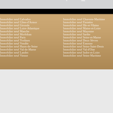
Immobilier neuf Calvados
Immobilier neuf Charente-Maritime
Immobilier neuf Côtes-d'Armor
Immobilier neuf Finistère
Immobilier neuf Gironde
Immobilier neuf Ille-et-Vilaine
Immobilier neuf Loire-Atlantique
Immobilier neuf Maine-et-Loire
Immobilier neuf Manche
Immobilier neuf Mayenne
Immobilier neuf Morbihan
Immobilier neuf Sarthe
Immobilier neuf Paris
Immobilier neuf Seine-et-Marne
Immobilier neuf Yvelines
Immobilier neuf Deux-Sèvres
Immobilier neuf Vendée
Immobilier neuf Essonne
Immobilier neuf Hauts-de-Seine
Immobilier neuf Seine-Saint-Denis
Immobilier neuf Val-de-Marne
Immobilier neuf Val-d'Oise
Immobilier neuf Landes
Immobilier neuf Indre-et-Loire
Immobilier neuf Vienne
Immobilier neuf Seine-Maritime