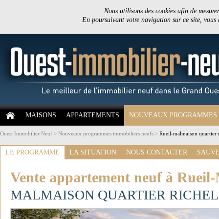
Nous utilisons des cookies afin de mesurer 
En poursuivant votre navigation sur ce site, vous
MAISONS
APPARTEMENTS
NOUVEAUX PROGRAMMES
Ouest Immobilier Neuf
>
Nouveaux programmes immobiliers neufs
>
Rueil-malmaison quartier 
LE PROGRAMME
LA SITUATION
NOUS CONTACTER
SAUVE
Vente appartement neuf à Rueil
MALMAISON QUARTIER RICHEL