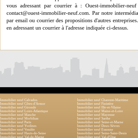
vous adressant par courrier à : Ouest-immobilier-ne
contact@ouest-immobilier-neuf.com. Par notre intermédia
par email ou courrier des propositions d'autres entreprise
en adressant un courrier à l'adresse indiquée ci-dessus.
Immobilier neuf Calvados
Immobilier neuf Charente-Maritime
Immobilier neuf Côtes-d'Armor
Immobilier neuf Finistère
Immobilier neuf Gironde
Immobilier neuf Ille-et-Vilaine
Immobilier neuf Loire-Atlantique
Immobilier neuf Maine-et-Loire
Immobilier neuf Manche
Immobilier neuf Mayenne
Immobilier neuf Morbihan
Immobilier neuf Sarthe
Immobilier neuf Paris
Immobilier neuf Seine-et-Marne
Immobilier neuf Yvelines
Immobilier neuf Deux-Sèvres
Immobilier neuf Vendée
Immobilier neuf Essonne
Immobilier neuf Hauts-de-Seine
Immobilier neuf Seine-Saint-Denis
Immobilier neuf Val-de-Marne
Immobilier neuf Val-d'Oise