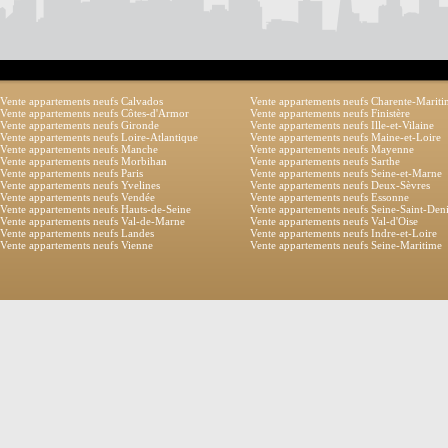
Vente appartements neufs Calvados
Vente appartements neufs Charente-Marit
Vente appartements neufs Côtes-d'Armor
Vente appartements neufs Finistère
Vente appartements neufs Gironde
Vente appartements neufs Ille-et-Vilaine
Vente appartements neufs Loire-Atlantique
Vente appartements neufs Maine-et-Loire
Vente appartements neufs Manche
Vente appartements neufs Mayenne
Vente appartements neufs Morbihan
Vente appartements neufs Sarthe
Vente appartements neufs Paris
Vente appartements neufs Seine-et-Marne
Vente appartements neufs Yvelines
Vente appartements neufs Deux-Sèvres
Vente appartements neufs Vendée
Vente appartements neufs Essonne
Vente appartements neufs Hauts-de-Seine
Vente appartements neufs Seine-Saint-Den
Vente appartements neufs Val-de-Marne
Vente appartements neufs Val-d'Oise
Vente appartements neufs Landes
Vente appartements neufs Indre-et-Loire
Vente appartements neufs Vienne
Vente appartements neufs Seine-Maritime