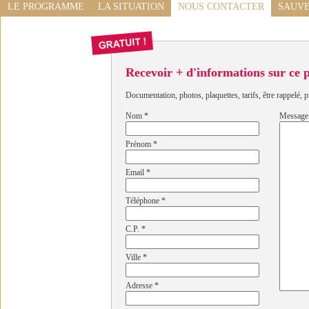
LE PROGRAMME
LA SITUATION
NOUS CONTACTER
SAUVE
Recevoir + d'informations sur ce
Documentation, photos, plaquettes, tarifs, être rappelé, p
Nom
*
Message
Prénom
*
Email
*
Téléphone
*
C.P.
*
Ville
*
Adresse
*