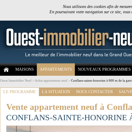
Nous utilisons des cookies afin de mesurer 
En poursuivant votre navigation sur ce site, vous
MAISONS
APPARTEMENTS
NOUVEAUX PROGRAMMES
Ouest Immobilier Neuf
>
Achat appartement neuf
>
Conflans-sainte-honorine à 600 m de la gare
LE PROGRAMME
LA SITUATION
NOUS CONTACTER
SAUVE
Vente appartement neuf à Confla
CONFLANS-SAINTE-HONORINE À