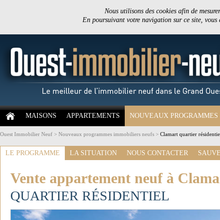
Nous utilisons des cookies afin de mesurer 
En poursuivant votre navigation sur ce site, vous
MAISONS
APPARTEMENTS
NOUVEAUX PROGRAMMES
Ouest Immobilier Neuf
>
Nouveaux programmes immobiliers neufs
>
Clamart quartier résidenti
LE PROGRAMME
LA SITUATION
NOUS CONTACTER
SAUVE
Vente appartement neuf à Clama
QUARTIER RÉSIDENTIEL