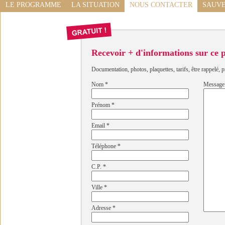
LE PROGRAMME
LA SITUATION
NOUS CONTACTER
SAUVE
Recevoir + d'informations sur ce
Documentation, photos, plaquettes, tarifs, être rappelé, p
Nom
*
Message
Prénom
*
Email
*
Téléphone
*
C.P.
*
Ville
*
Adresse
*