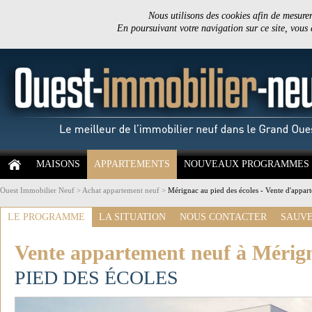
Nous utilisons des cookies afin de mesurer 
En poursuivant votre navigation sur ce site, vous
MAISONS
APPARTEMENTS
NOUVEAUX PROGRAMMES
Ouest Immobilier Neuf
>
Achat appartement neuf
>
Mérignac au pied des écoles - Vente d'appa
LE PROGRAMME
LA SITUATION
NOUS CONTACTER
SAUVE
Vente appartement neuf à Mérig
PIED DES ÉCOLES