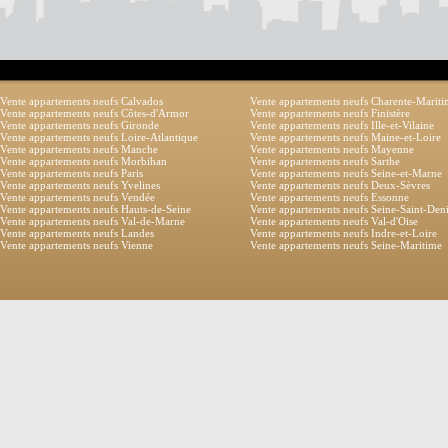
Vente appartements neufs Calvados
Vente appartements neufs Charente-Marit
Vente appartements neufs Côtes-d'Armor
Vente appartements neufs Finistère
Vente appartements neufs Gironde
Vente appartements neufs Ille-et-Vilaine
Vente appartements neufs Loire-Atlantique
Vente appartements neufs Maine-et-Loire
Vente appartements neufs Manche
Vente appartements neufs Mayenne
Vente appartements neufs Morbihan
Vente appartements neufs Sarthe
Vente appartements neufs Paris
Vente appartements neufs Seine-et-Marne
Vente appartements neufs Yvelines
Vente appartements neufs Deux-Sèvres
Vente appartements neufs Vendée
Vente appartements neufs Essonne
Vente appartements neufs Hauts-de-Seine
Vente appartements neufs Seine-Saint-Den
Vente appartements neufs Val-de-Marne
Vente appartements neufs Val-d'Oise
Vente appartements neufs Landes
Vente appartements neufs Indre-et-Loire
Vente appartements neufs Vienne
Vente appartements neufs Seine-Maritime