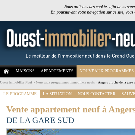
Nous utilisons des cookies afin de mesurer 
En poursuivant votre navigation sur ce site, vous
MAISONS
APPARTEMENTS
NOUVEAUX PROGRAMMES
Ouest Immobilier Neuf
>
Nouveaux programmes immobiliers neufs
>
Angers proche de la gare 
LE PROGRAMME
LA SITUATION
NOUS CONTACTER
SAUVE
Vente appartement neuf à Anger
DE LA GARE SUD