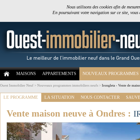
Nous utilisons des cookies afin de mesurer 
En poursuivant votre navigation sur ce site, vous
MAISONS
APPARTEMENTS
NOUVEAUX PROGRAMMES
Ouest Immobilier Neuf
>
Nouveaux programmes immobiliers neufs
>
Irongleta - Vente de mais
LE PROGRAMME
LA SITUATION
NOUS CONTACTER
SAUVE
Vente maison neuve à Ondres :
I