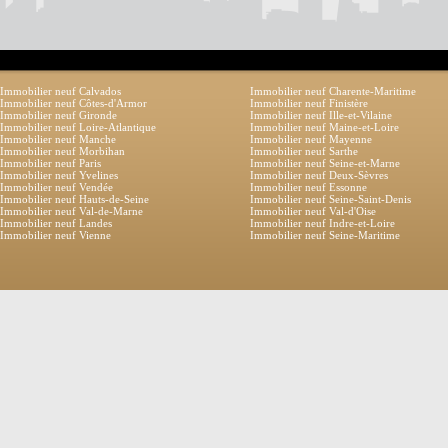
Immobilier neuf Calvados
Immobilier neuf Charente-Maritime
Immobilier neuf Côtes-d'Armor
Immobilier neuf Finistère
Immobilier neuf Gironde
Immobilier neuf Ille-et-Vilaine
Immobilier neuf Loire-Atlantique
Immobilier neuf Maine-et-Loire
Immobilier neuf Manche
Immobilier neuf Mayenne
Immobilier neuf Morbihan
Immobilier neuf Sarthe
Immobilier neuf Paris
Immobilier neuf Seine-et-Marne
Immobilier neuf Yvelines
Immobilier neuf Deux-Sèvres
Immobilier neuf Vendée
Immobilier neuf Essonne
Immobilier neuf Hauts-de-Seine
Immobilier neuf Seine-Saint-Denis
Immobilier neuf Val-de-Marne
Immobilier neuf Val-d'Oise
Immobilier neuf Landes
Immobilier neuf Indre-et-Loire
Immobilier neuf Vienne
Immobilier neuf Seine-Maritime