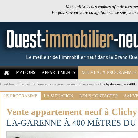
Nous utilisons des cookies afin de mesurer 
En poursuivant votre navigation sur ce site, vous
MAISONS
APPARTEMENTS
NOUVEAUX PROGRAMMES
Ouest Immobilier Neuf
>
Nouveaux programmes immobiliers neufs
>
Clichy-la-garenne à 400 m
LE PROGRAMME
LA SITUATION
NOUS CONTACTER
SAUVE
Vente appartement neuf à Clichy
LA-GARENNE À 400 MÈTRES DU