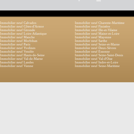
Immobilier neuf Calvados
Immobilier neuf Charente-Maritime
Immobilier neuf Côtes-d'Armor
Immobilier neuf Finistère
Immobilier neuf Gironde
Immobilier neuf Ille-et-Vilaine
Immobilier neuf Loire-Atlantique
Immobilier neuf Maine-et-Loire
Immobilier neuf Manche
Immobilier neuf Mayenne
Immobilier neuf Morbihan
Immobilier neuf Sarthe
Immobilier neuf Paris
Immobilier neuf Seine-et-Marne
Immobilier neuf Yvelines
Immobilier neuf Deux-Sèvres
Immobilier neuf Vendée
Immobilier neuf Essonne
Immobilier neuf Hauts-de-Seine
Immobilier neuf Seine-Saint-Denis
Immobilier neuf Val-de-Marne
Immobilier neuf Val-d'Oise
Immobilier neuf Landes
Immobilier neuf Indre-et-Loire
Immobilier neuf Vienne
Immobilier neuf Seine-Maritime