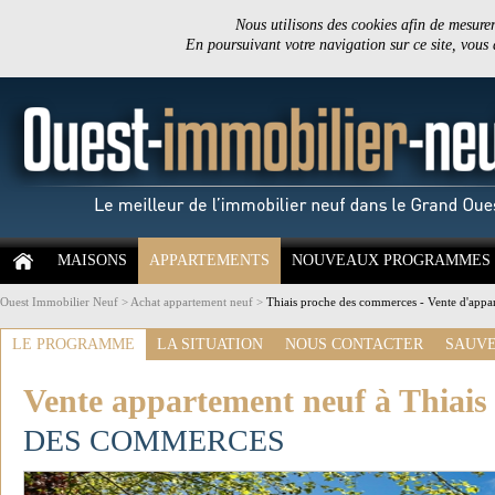
Nous utilisons des cookies afin de mesurer 
En poursuivant votre navigation sur ce site, vous
MAISONS
APPARTEMENTS
NOUVEAUX PROGRAMMES
Ouest Immobilier Neuf
>
Achat appartement neuf
>
Thiais proche des commerces - Vente d'appar
LE PROGRAMME
LA SITUATION
NOUS CONTACTER
SAUVE
Vente appartement neuf à Thiais
DES COMMERCES