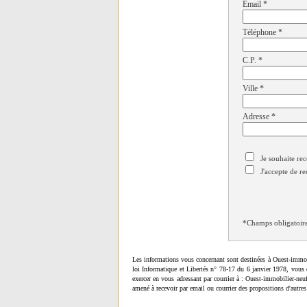
Email
*
Téléphone
*
C.P.
*
Ville
*
Adresse
*
Je souhaite rec
J'accepte de re
*Champs obligatoir
Les informations vous concernant sont destinées à Ouest-immob
loi Informatique et Libertés n° 78-17 du 6 janvier 1978, vous 
exercer en vous adressant par courrier à : Ouest-immobilier-ne
amené à recevoir par email ou courrier des propositions d'autres