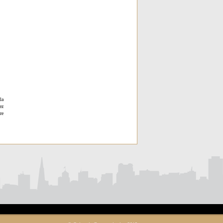
la
ez
re