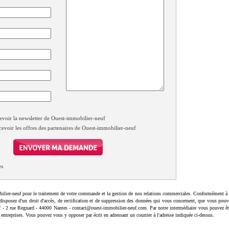
evoir la newsletter de Ouest-immobilier-neuf
cevoir les offres des partenaires de Ouest-immobilier-neuf
es
ilier-neuf pour le traitement de votre commande et la gestion de nos relations commerciales. Conformément à 
disposez d'un droit d'accès, de rectification et de suppression des données qui vous concernent, que vous pouv
uf - 2 rue Regnard - 44000 Nantes - contact@ouest-immobilier-neuf.com. Par notre intermédiaire vous pouvez êt
 entreprises. Vous pouvez vous y opposer par écrit en adressant un courrier à l'adresse indiquée ci-dessus.