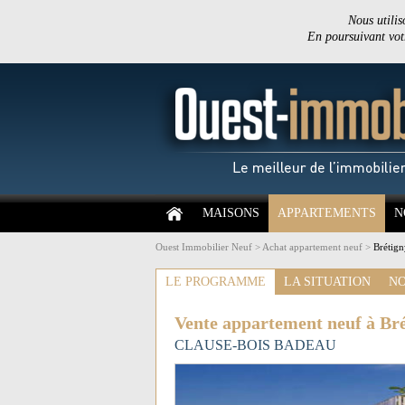
Nous utilis
En poursuivant votr
MAISONS
APPARTEMENTS
N
Ouest Immobilier Neuf
>
Achat appartement neuf
>
Brétign
LE PROGRAMME
LA SITUATION
NO
Vente appartement neuf à Br
CLAUSE-BOIS BADEAU