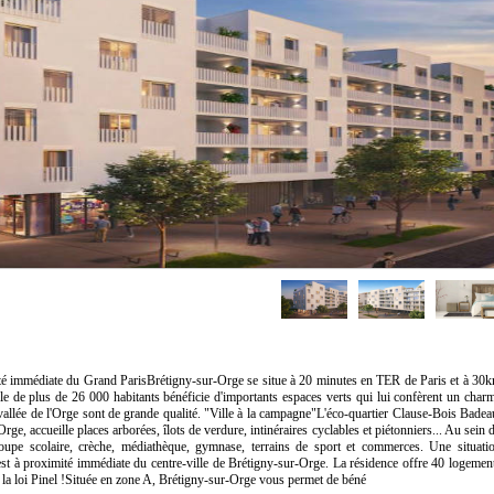
é immédiate du Grand ParisBrétigny-sur-Orge se situe à 20 minutes en TER de Paris et à 30
e de plus de 26 000 habitants bénéficie d'importants espaces verts qui lui confèrent un char
a vallée de l'Orge sont de grande qualité. "Ville à la campagne"L'éco-quartier Clause-Bois Badea
l'Orge, accueille places arborées, îlots de verdure, intinéraires cyclables et piétonniers... Au sein 
groupe scolaire, crèche, médiathèque, gymnase, terrains de sport et commerces. Une situati
e est à proximité immédiate du centre-ville de Brétigny-sur-Orge. La résidence offre 40 logemen
 la loi Pinel !Située en zone A, Brétigny-sur-Orge vous permet de béné