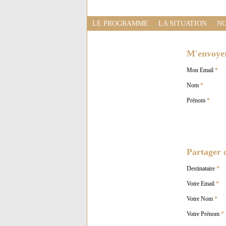
LE PROGRAMME
LA SITUATION
NO
M'envoyer 
Mon Email
*
Nom
*
Prénom
*
Partager c
Destinataire
*
Votre Email
*
Votre Nom
*
Votre Prénom
*