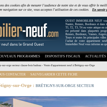
ons des cookies afin de mesurer l’audience de notre site et de vous offrir le meill
e navigation sur ce site, vous acceptez l’utilisation de ces cookies.
En savoir 
OUEST IMMOBILIER NEUF vous off
Nantes, Rennes, Bordeaux et dans to
T1, T2, T3, T4 ou votre attique en c
est présenté dans plaquettes pro
Rennes, Bordeaux, Vannes, Angers, 
Tours et toutes les principales villes
l’achat de votre appartement neuf
Immobilier Neuf vous informe au qu
OUVEAUX PROGRAMMES
DISPOSITIFS FISCAUX
ACTUALITÉS
y-sur-orge secteur clause-bois badeau - Vente d'appartement neuf à Brétigny-sur-Orge
US CONTACTER
SAUVEGARDER CETTE FICHE
étigny-sur-Orge :
BRÉTIGNY-SUR-ORGE SECTEUR