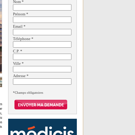
Nom
*
Prénom
*
Email
*
Téléphone
*
C.P.
*
Ville
*
Adresse
*
*Champs obligatoires
km
me
u,
du
on
ts