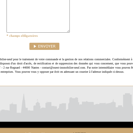
* champs obligatoires
ilier-neuf pour le traitement de votre commande et la gestion de nos relations commerciales. Conformément à 
disposez d'un droit d'accès, de rectification et de suppression des données qui vous concernent, que vous pouv
uf - 2 rue Regnard - 44000 Nantes - contact@ouest-immobilier-neuf.com. Par notre intermédiaire vous pouvez êt
 entreprises. Vous pouvez vous y opposer par écrit en adressant un courrier à l'adresse indiquée ci-dessus.