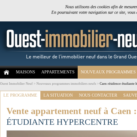
Nous utilisons des cookies afin de mesurer 
En poursuivant votre navigation sur ce site, vous
MAISONS
APPARTEMENTS
NOUVEAUX PROGRAMMES
Ouest Immobilier Neuf
>
Nouveaux programmes immobiliers neufs
>
Caen résidence étudiante 
LE PROGRAMME
LA SITUATION
NOUS CONTACTER
SAUVE
Vente appartement neuf à Caen 
ÉTUDIANTE HYPERCENTRE