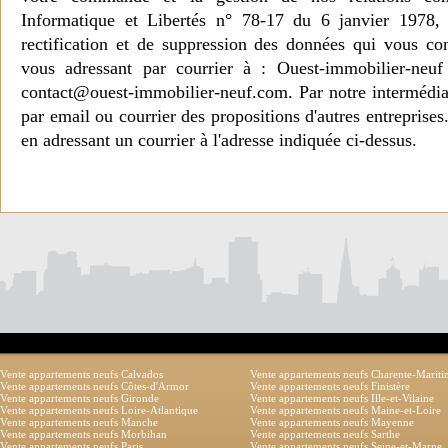
Informatique et Libertés n° 78-17 du 6 janvier 1978, 
rectification et de suppression des données qui vous c
vous adressant par courrier à : Ouest-immobilier-ne
contact@ouest-immobilier-neuf.com. Par notre intermédia
par email ou courrier des propositions d'autres entreprise
en adressant un courrier à l'adresse indiquée ci-dessus.
Vente appartements neufs Calvados
Vente appartements neufs Charente-Marit
Vente appartements neufs Côtes-d'Armor
Vente appartements neufs Finistère
Vente appartements neufs Gironde
Vente appartements neufs Ille-et-Vilaine
Vente appartements neufs Loire-Atlantique
Vente appartements neufs Maine-et-Loire
Vente appartements neufs Manche
Vente appartements neufs Mayenne
Vente appartements neufs Morbihan
Vente appartements neufs Sarthe
Vente appartements neufs Paris
Vente appartements neufs Seine-et-Marne