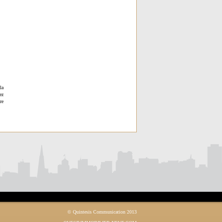
la
ez
re
© Quintesis Communication 2013