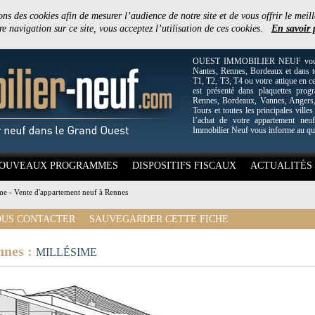
ons des cookies afin de mesurer l’audience de notre site et de vous offrir le meill
e navigation sur ce site, vous acceptez l’utilisation de ces cookies.
En savoir 
OUEST IMMOBILIER NEUF vous off
Nantes, Rennes, Bordeaux et dans to
T1, T2, T3, T4 ou votre attique en c
est présenté dans plaquettes pro
Rennes, Bordeaux, Vannes, Angers, 
Tours et toutes les principales villes
l’achat de votre appartement neuf
Immobilier Neuf vous informe au qu
OUVEAUX PROGRAMMES
DISPOSITIFS FISCAUX
ACTUALITÉS
me - Vente d'appartement neuf à Rennes
US CONTACTER
SAUVEGARDER CETTE FICHE
nnes :
MILLÉSIME