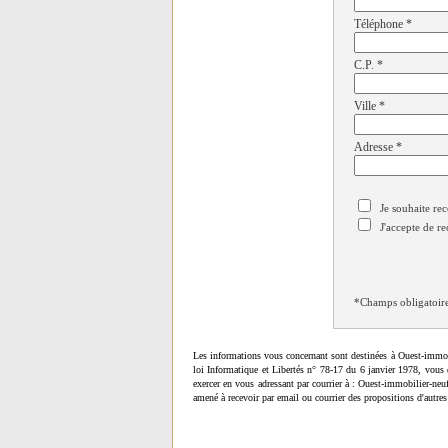
Téléphone
*
C.P.
*
Ville
*
Adresse
*
Je souhaite rec
J'accepte de re
*Champs obligatoir
Les informations vous concernant sont destinées à Ouest-immob
loi Informatique et Libertés n° 78-17 du 6 janvier 1978, vous 
exercer en vous adressant par courrier à : Ouest-immobilier-ne
amené à recevoir par email ou courrier des propositions d'autres