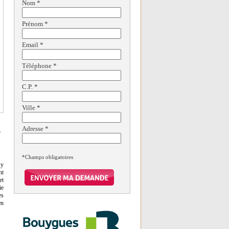
Nom
*
Prénom
*
Email
*
Téléphone
*
C.P.
*
Ville
*
Adresse
*
*Champs obligatoires
 y
nt
et
ie
es
en