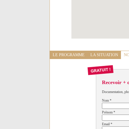
LE PROGRAMME
LA SITUATION
NO
Recevoir + 
Documentation, photo
Nom
*
Prénom
*
Email
*