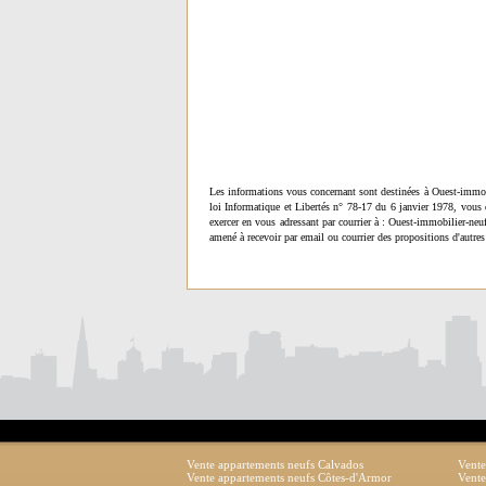
Les informations vous concernant sont destinées à Ouest-immob
loi Informatique et Libertés n° 78-17 du 6 janvier 1978, vous 
exercer en vous adressant par courrier à : Ouest-immobilier-ne
amené à recevoir par email ou courrier des propositions d'autres
Vente appartements neufs Calvados
Vente
Vente appartements neufs Côtes-d'Armor
Vente