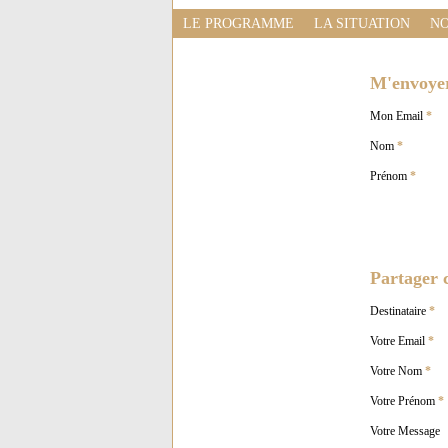
LE PROGRAMME
LA SITUATION
NO
M'envoyer 
Mon Email
*
Nom
*
Prénom
*
Partager c
Destinataire
*
Votre Email
*
Votre Nom
*
Votre Prénom
*
Votre Message