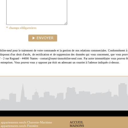
* champs obligatoires
ilier-neuf pour le traitement de votre commande et la gestion de nos relations commerciales. Conformément à 
disposez d'un droit d'accès, de rectification et de suppression des données qui vous concernent, que vous pouv
uf - 2 rue Regnard - 44000 Nantes - contact@ouest-immobilier-neuf.com. Par notre intermédiaire vous pouvez êt
 entreprises. Vous pouvez vous y opposer par écrit en adressant un courrier à l'adresse indiquée ci-dessus.
 appartements neufs Charente-Maritime
ACCUEIL
 appartements neufs Finistère
MAISONS