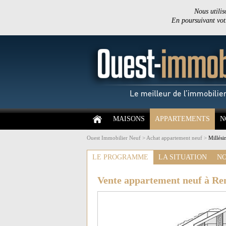
Nous utilis
En poursuivant votr
MAISONS
APPARTEMENTS
N
Ouest Immobilier Neuf
>
Achat appartement neuf
>
Millési
LE PROGRAMME
LA SITUATION
NO
Vente appartement neuf à Re