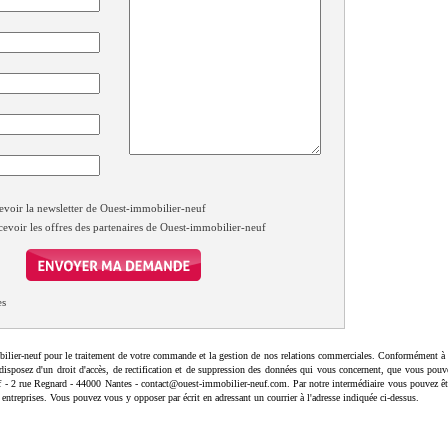
evoir la newsletter de Ouest-immobilier-neuf
cevoir les offres des partenaires de Ouest-immobilier-neuf
es
ilier-neuf pour le traitement de votre commande et la gestion de nos relations commerciales. Conformément à 
disposez d'un droit d'accès, de rectification et de suppression des données qui vous concernent, que vous pouv
uf - 2 rue Regnard - 44000 Nantes - contact@ouest-immobilier-neuf.com. Par notre intermédiaire vous pouvez êt
 entreprises. Vous pouvez vous y opposer par écrit en adressant un courrier à l'adresse indiquée ci-dessus.