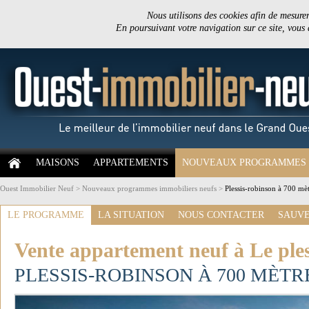
Nous utilisons des cookies afin de mesurer 
En poursuivant votre navigation sur ce site, vous
MAISONS
APPARTEMENTS
NOUVEAUX PROGRAMMES
Ouest Immobilier Neuf
>
Nouveaux programmes immobiliers neufs
>
Plessis-robinson à 700 mèt
LE PROGRAMME
LA SITUATION
NOUS CONTACTER
SAUVE
Vente appartement neuf à Le ples
PLESSIS-ROBINSON À 700 MÈTR