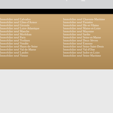
Immobilier neuf Calvados
Immobilier neuf Charente-Maritime
Immobilier neuf Côtes-d'Armor
Immobilier neuf Finistère
Immobilier neuf Gironde
Immobilier neuf Ille-et-Vilaine
Immobilier neuf Loire-Atlantique
Immobilier neuf Maine-et-Loire
Immobilier neuf Manche
Immobilier neuf Mayenne
Immobilier neuf Morbihan
Immobilier neuf Sarthe
Immobilier neuf Paris
Immobilier neuf Seine-et-Marne
Immobilier neuf Yvelines
Immobilier neuf Deux-Sèvres
Immobilier neuf Vendée
Immobilier neuf Essonne
Immobilier neuf Hauts-de-Seine
Immobilier neuf Seine-Saint-Denis
Immobilier neuf Val-de-Marne
Immobilier neuf Val-d'Oise
Immobilier neuf Landes
Immobilier neuf Indre-et-Loire
Immobilier neuf Vienne
Immobilier neuf Seine-Maritime