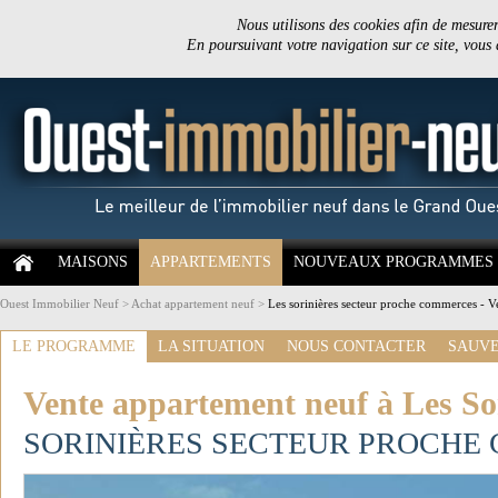
Nous utilisons des cookies afin de mesurer 
En poursuivant votre navigation sur ce site, vous
MAISONS
APPARTEMENTS
NOUVEAUX PROGRAMMES
Ouest Immobilier Neuf
>
Achat appartement neuf
>
Les sorinières secteur proche commerces - V
LE PROGRAMME
LA SITUATION
NOUS CONTACTER
SAUVE
Vente appartement neuf à Les So
SORINIÈRES SECTEUR PROCHE