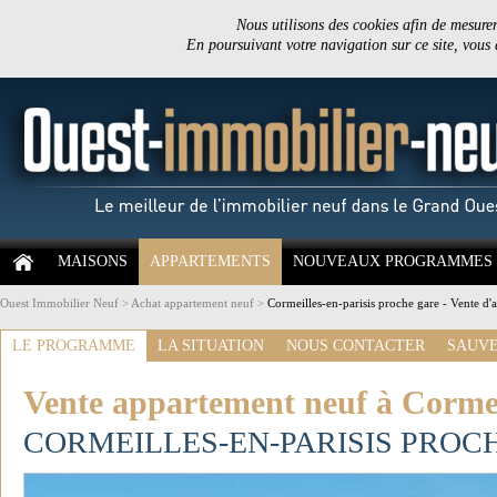
Nous utilisons des cookies afin de mesurer 
En poursuivant votre navigation sur ce site, vous
MAISONS
APPARTEMENTS
NOUVEAUX PROGRAMMES
Ouest Immobilier Neuf
>
Achat appartement neuf
>
Cormeilles-en-parisis proche gare - Vente d'
LE PROGRAMME
LA SITUATION
NOUS CONTACTER
SAUVE
Vente appartement neuf à Cormeil
CORMEILLES-EN-PARISIS PROC