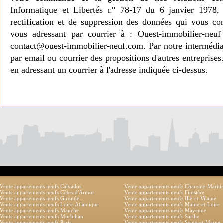
Informatique et Libertés n° 78-17 du 6 janvier 1978, 
rectification et de suppression des données qui vous c
vous adressant par courrier à : Ouest-immobilier-ne
contact@ouest-immobilier-neuf.com. Par notre intermédia
par email ou courrier des propositions d'autres entreprise
en adressant un courrier à l'adresse indiquée ci-dessus.
Vente appartements neufs Calvados
Vente appartements neufs Charente-Marit
Vente appartements neufs Côtes-d'Armor
Vente appartements neufs Finistère
Vente appartements neufs Gironde
Vente appartements neufs Ille-et-Vilaine
Vente appartements neufs Loire-Atlantique
Vente appartements neufs Maine-et-Loire
Vente appartements neufs Manche
Vente appartements neufs Mayenne
Vente appartements neufs Morbihan
Vente appartements neufs Sarthe
Vente appartements neufs Paris
Vente appartements neufs Seine-et-Marne