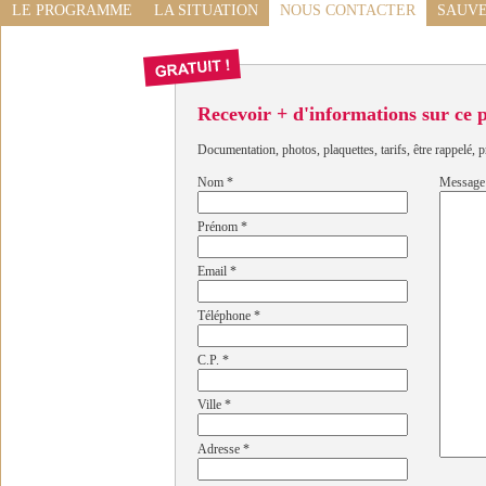
LE PROGRAMME
LA SITUATION
NOUS CONTACTER
SAUVE
Recevoir + d'informations sur ce
Documentation, photos, plaquettes, tarifs, être rappelé, p
Nom
*
Message
Prénom
*
Email
*
Téléphone
*
C.P.
*
Ville
*
Adresse
*