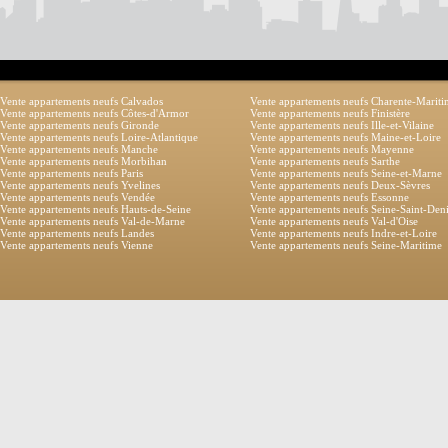
Vente appartements neufs Calvados
Vente appartements neufs Charente-Marit
Vente appartements neufs Côtes-d'Armor
Vente appartements neufs Finistère
Vente appartements neufs Gironde
Vente appartements neufs Ille-et-Vilaine
Vente appartements neufs Loire-Atlantique
Vente appartements neufs Maine-et-Loire
Vente appartements neufs Manche
Vente appartements neufs Mayenne
Vente appartements neufs Morbihan
Vente appartements neufs Sarthe
Vente appartements neufs Paris
Vente appartements neufs Seine-et-Marne
Vente appartements neufs Yvelines
Vente appartements neufs Deux-Sèvres
Vente appartements neufs Vendée
Vente appartements neufs Essonne
Vente appartements neufs Hauts-de-Seine
Vente appartements neufs Seine-Saint-Den
Vente appartements neufs Val-de-Marne
Vente appartements neufs Val-d'Oise
Vente appartements neufs Landes
Vente appartements neufs Indre-et-Loire
Vente appartements neufs Vienne
Vente appartements neufs Seine-Maritime