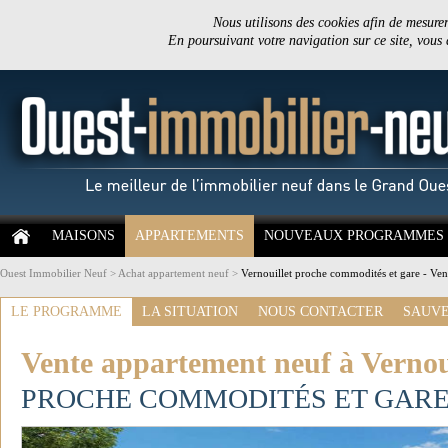
Nous utilisons des cookies afin de mesurer 
En poursuivant votre navigation sur ce site, vous
MAISONS
APPARTEMENTS
NOUVEAUX PROGRAMMES
Ouest Immobilier Neuf
>
Achat appartement neuf
>
Vernouillet proche commodités et gare - Ven
LE PROGRAMME
LA SITUATION
NOUS CONTACTER
SAUVE
Vente appartement neuf à Vernoui
PROCHE COMMODITÉS ET GAR