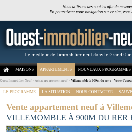
Nous utilisons des cookies afin de mesurer 
En poursuivant votre navigation sur ce site, vous
MAISONS
APPARTEMENTS
NOUVEAUX PROGRAMMES
Ouest Immobilier Neuf
>
Achat appartement neuf
>
Villemomble à 900m du rer e - Vente d'appa
LE PROGRAMME
LA SITUATION
NOUS CONTACTER
SAUVE
Vente appartement neuf à Villem
VILLEMOMBLE À 900M DU RER 