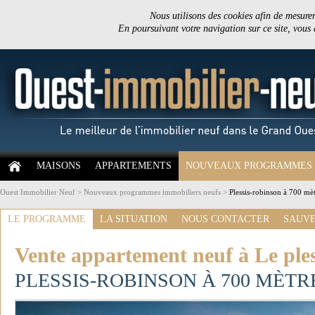
Nous utilisons des cookies afin de mesurer 
En poursuivant votre navigation sur ce site, vous
MAISONS
APPARTEMENTS
NOUVEAUX PROGRAMMES
Ouest Immobilier Neuf
>
Nouveaux programmes immobiliers neufs
>
Plessis-robinson à 700 mèt
LE PROGRAMME
LA SITUATION
NOUS CONTACTER
SAUVE
Vente appartement neuf à Le ples
PLESSIS-ROBINSON À 700 MÈTR