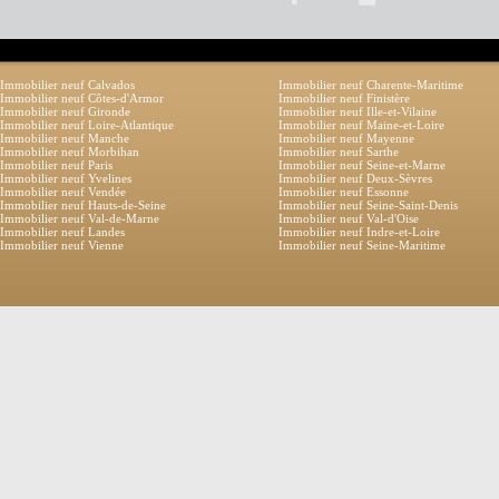
Immobilier neuf Calvados
Immobilier neuf Charente-Maritime
Immobilier neuf Côtes-d'Armor
Immobilier neuf Finistère
Immobilier neuf Gironde
Immobilier neuf Ille-et-Vilaine
Immobilier neuf Loire-Atlantique
Immobilier neuf Maine-et-Loire
Immobilier neuf Manche
Immobilier neuf Mayenne
Immobilier neuf Morbihan
Immobilier neuf Sarthe
Immobilier neuf Paris
Immobilier neuf Seine-et-Marne
Immobilier neuf Yvelines
Immobilier neuf Deux-Sèvres
Immobilier neuf Vendée
Immobilier neuf Essonne
Immobilier neuf Hauts-de-Seine
Immobilier neuf Seine-Saint-Denis
Immobilier neuf Val-de-Marne
Immobilier neuf Val-d'Oise
Immobilier neuf Landes
Immobilier neuf Indre-et-Loire
Immobilier neuf Vienne
Immobilier neuf Seine-Maritime