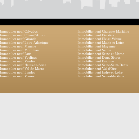
Immobilier neuf Calvados
Immobilier neuf Charente-Maritime
Immobilier neuf Côtes-d'Armor
Immobilier neuf Finistère
Immobilier neuf Gironde
Immobilier neuf Ille-et-Vilaine
Immobilier neuf Loire-Atlantique
Immobilier neuf Maine-et-Loire
Immobilier neuf Manche
Immobilier neuf Mayenne
Immobilier neuf Morbihan
Immobilier neuf Sarthe
Immobilier neuf Paris
Immobilier neuf Seine-et-Marne
Immobilier neuf Yvelines
Immobilier neuf Deux-Sèvres
Immobilier neuf Vendée
Immobilier neuf Essonne
Immobilier neuf Hauts-de-Seine
Immobilier neuf Seine-Saint-Denis
Immobilier neuf Val-de-Marne
Immobilier neuf Val-d'Oise
Immobilier neuf Landes
Immobilier neuf Indre-et-Loire
Immobilier neuf Vienne
Immobilier neuf Seine-Maritime