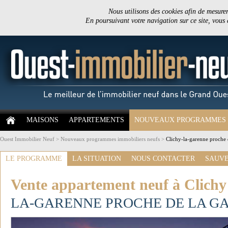
Nous utilisons des cookies afin de mesurer 
En poursuivant votre navigation sur ce site, vous
MAISONS
APPARTEMENTS
NOUVEAUX PROGRAMMES
Ouest Immobilier Neuf
>
Nouveaux programmes immobiliers neufs
>
Clichy-la-garenne proche 
LE PROGRAMME
LA SITUATION
NOUS CONTACTER
SAUVE
Vente appartement neuf à Clichy
LA-GARENNE PROCHE DE LA G