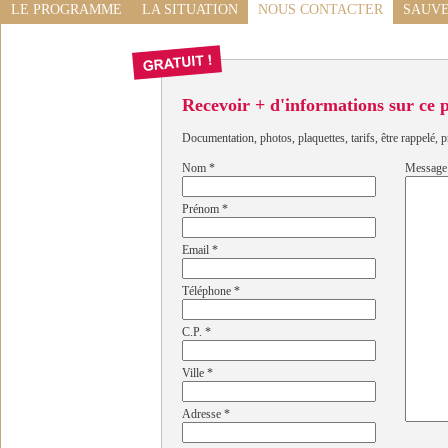
LE PROGRAMME
LA SITUATION
NOUS CONTACTER
SAUVE
Recevoir + d'informations sur ce
Documentation, photos, plaquettes, tarifs, être rappelé, p
Nom
*
Message
Prénom
*
Email
*
Téléphone
*
C.P.
*
Ville
*
Adresse
*