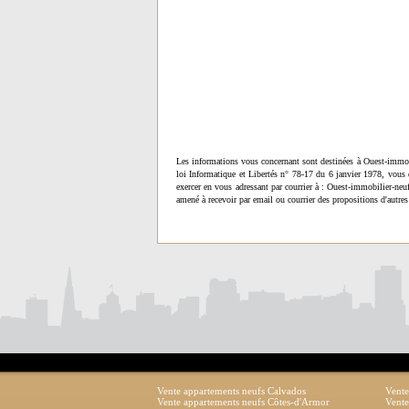
Les informations vous concernant sont destinées à Ouest-immob
loi Informatique et Libertés n° 78-17 du 6 janvier 1978, vous 
exercer en vous adressant par courrier à : Ouest-immobilier-ne
amené à recevoir par email ou courrier des propositions d'autres
Vente appartements neufs Calvados
Vente
Vente appartements neufs Côtes-d'Armor
Vente