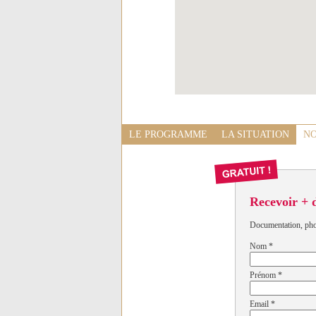
LE PROGRAMME
LA SITUATION
NO
Recevoir + 
Documentation, photo
Nom
*
Prénom
*
Email
*