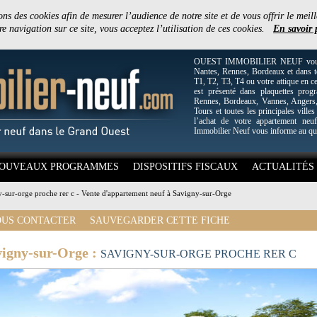
ons des cookies afin de mesurer l’audience de notre site et de vous offrir le meill
e navigation sur ce site, vous acceptez l’utilisation de ces cookies.
En savoir 
OUEST IMMOBILIER NEUF vous off
Nantes, Rennes, Bordeaux et dans to
T1, T2, T3, T4 ou votre attique en c
est présenté dans plaquettes pro
Rennes, Bordeaux, Vannes, Angers, 
Tours et toutes les principales villes
l’achat de votre appartement neuf
Immobilier Neuf vous informe au qu
OUVEAUX PROGRAMMES
DISPOSITIFS FISCAUX
ACTUALITÉS
-sur-orge proche rer c - Vente d'appartement neuf à Savigny-sur-Orge
US CONTACTER
SAUVEGARDER CETTE FICHE
vigny-sur-Orge :
SAVIGNY-SUR-ORGE PROCHE RER C