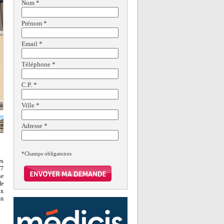
Nom
*
Prénom
*
Email
*
Téléphone
*
C.P.
*
Ville
*
Adresse
*
*Champs obligatoires
es
T7
se
de
ux
un