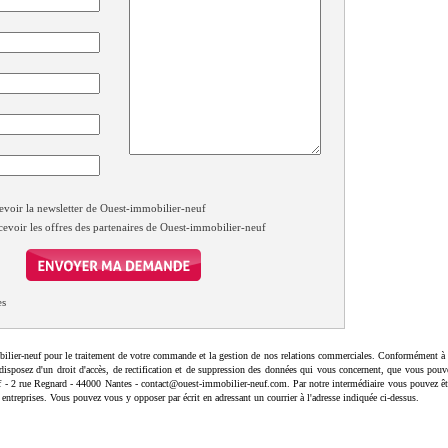
evoir la newsletter de Ouest-immobilier-neuf
cevoir les offres des partenaires de Ouest-immobilier-neuf
es
ilier-neuf pour le traitement de votre commande et la gestion de nos relations commerciales. Conformément à 
disposez d'un droit d'accès, de rectification et de suppression des données qui vous concernent, que vous pouv
uf - 2 rue Regnard - 44000 Nantes - contact@ouest-immobilier-neuf.com. Par notre intermédiaire vous pouvez êt
 entreprises. Vous pouvez vous y opposer par écrit en adressant un courrier à l'adresse indiquée ci-dessus.