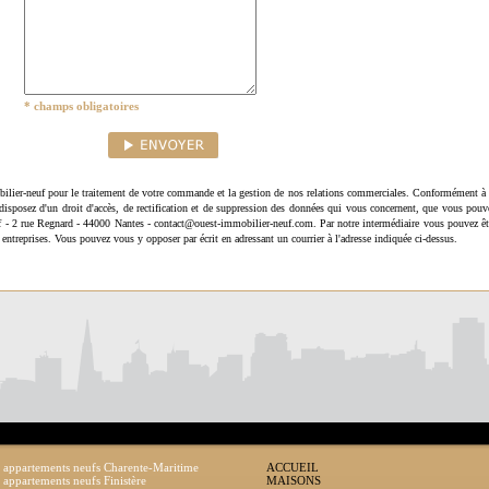
* champs obligatoires
ilier-neuf pour le traitement de votre commande et la gestion de nos relations commerciales. Conformément à 
disposez d'un droit d'accès, de rectification et de suppression des données qui vous concernent, que vous pouv
uf - 2 rue Regnard - 44000 Nantes - contact@ouest-immobilier-neuf.com. Par notre intermédiaire vous pouvez êt
 entreprises. Vous pouvez vous y opposer par écrit en adressant un courrier à l'adresse indiquée ci-dessus.
 appartements neufs Charente-Maritime
ACCUEIL
 appartements neufs Finistère
MAISONS