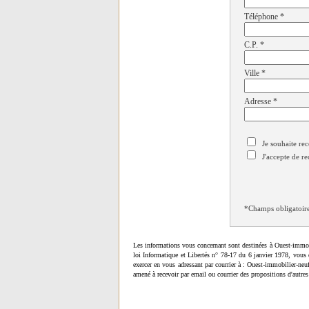
Téléphone
*
C.P.
*
Ville
*
Adresse
*
Je souhaite rec
J'accepte de re
*Champs obligatoir
Les informations vous concernant sont destinées à Ouest-immob
loi Informatique et Libertés n° 78-17 du 6 janvier 1978, vous 
exercer en vous adressant par courrier à : Ouest-immobilier-ne
amené à recevoir par email ou courrier des propositions d'autres