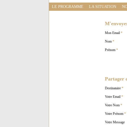
LE PROGRAMME
LA SITUATION
NO
M'envoyer 
Mon Email
*
Nom
*
Prénom
*
Partager c
Destinataire
*
Votre Email
*
Votre Nom
*
Votre Prénom
*
Votre Message