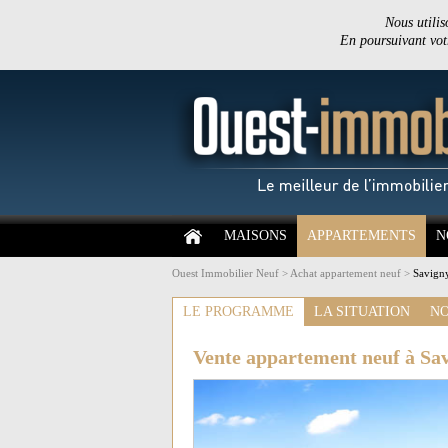
Nous utilis
En poursuivant votr
MAISONS
APPARTEMENTS
N
Ouest Immobilier Neuf
>
Achat appartement neuf
>
Savigny
LE PROGRAMME
LA SITUATION
NO
Vente appartement neuf à Sa