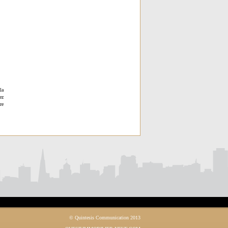
la
ez
re
© Quintesis Communication 2013