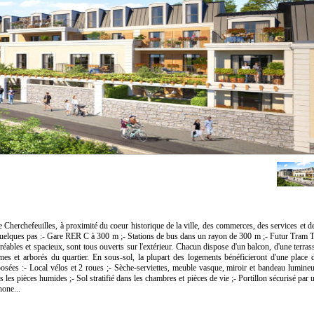
de Cherchefeuilles, à proximité du coeur historique de la ville, des commerces, des services et d
à quelques pas :- Gare RER C à 300 m ;- Stations de bus dans un rayon de 300 m ;- Futur Tram 
éables et spacieux, sont tous ouverts sur l'extérieur. Chacun dispose d'un balcon, d'une terras
mes et arborés du quartier. En sous-sol, la plupart des logements bénéficieront d'une place 
posées :- Local vélos et 2 roues ;- Sèche-serviettes, meuble vasque, miroir et bandeau lumine
ns les pièces humides ;- Sol stratifié dans les chambres et pièces de vie ;- Portillon sécurisé par 
hone...