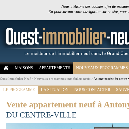
Nous utilisons des cookies afin de mesurer 
En poursuivant votre navigation sur ce site, vous
MAISONS
APPARTEMENTS
NOUVEAUX PROGRAMMES
Ouest Immobilier Neuf
>
Nouveaux programmes immobiliers neufs
>
Antony proche du centre-v
LE PROGRAMME
LA SITUATION
NOUS CONTACTER
SAUVE
Vente appartement neuf à Anton
DU CENTRE-VILLE