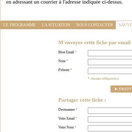
en adressant un courrier à l'adresse indiquée ci-dessus.
LE PROGRAMME
LA SITUATION
NOUS CONTACTER
SAUVE
M'envoyer cette fiche par email 
Mon Email
*
Nom
*
Prénom
*
* champs obligatoires
Partager cette fiche :
Destinataire
*
Votre Email
*
Votre Nom
*