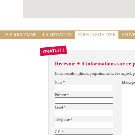
LE PROGRAMME
LA SITUATION
NOUS CONTACTER
SAUVE
Recevoir + d'informations sur ce
Documentation, photos, plaquettes, tarifs, être rappelé, p
Nom
*
Message
Prénom
*
Email
*
Téléphone
*
C.P.
*