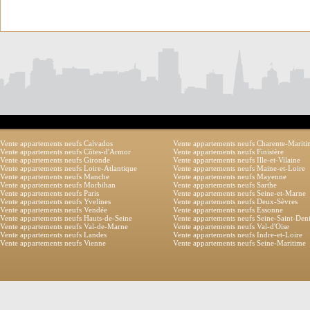
Vente appartements neufs Calvados
Vente appartements neufs Charente-Marit
Vente appartements neufs Côtes-d'Armor
Vente appartements neufs Finistère
Vente appartements neufs Gironde
Vente appartements neufs Ille-et-Vilaine
Vente appartements neufs Loire-Atlantique
Vente appartements neufs Maine-et-Loire
Vente appartements neufs Manche
Vente appartements neufs Mayenne
Vente appartements neufs Morbihan
Vente appartements neufs Sarthe
Vente appartements neufs Paris
Vente appartements neufs Seine-et-Marne
Vente appartements neufs Yvelines
Vente appartements neufs Deux-Sèvres
Vente appartements neufs Vendée
Vente appartements neufs Essonne
Vente appartements neufs Hauts-de-Seine
Vente appartements neufs Seine-Saint-Den
Vente appartements neufs Val-de-Marne
Vente appartements neufs Val-d'Oise
Vente appartements neufs Landes
Vente appartements neufs Indre-et-Loire
Vente appartements neufs Vienne
Vente appartements neufs Seine-Maritime