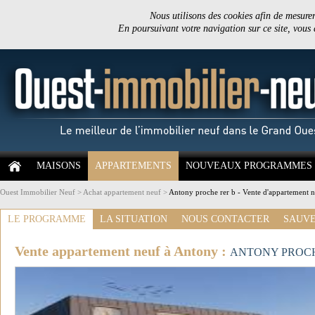
Nous utilisons des cookies afin de mesurer 
En poursuivant votre navigation sur ce site, vous
MAISONS
APPARTEMENTS
NOUVEAUX PROGRAMMES
Ouest Immobilier Neuf
>
Achat appartement neuf
>
Antony proche rer b - Vente d'appartement 
LE PROGRAMME
LA SITUATION
NOUS CONTACTER
SAUVE
Vente appartement neuf à Antony :
ANTONY PROCH