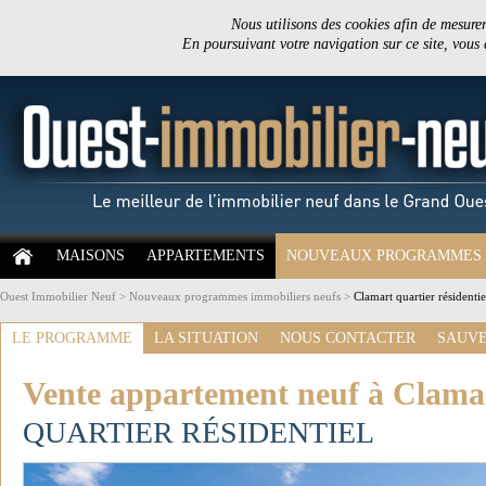
Nous utilisons des cookies afin de mesurer 
En poursuivant votre navigation sur ce site, vous
MAISONS
APPARTEMENTS
NOUVEAUX PROGRAMMES
Ouest Immobilier Neuf
>
Nouveaux programmes immobiliers neufs
>
Clamart quartier résidenti
LE PROGRAMME
LA SITUATION
NOUS CONTACTER
SAUVE
Vente appartement neuf à Clama
QUARTIER RÉSIDENTIEL