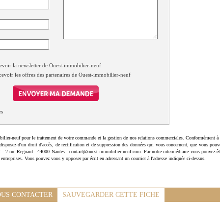
evoir la newsletter de Ouest-immobilier-neuf
cevoir les offres des partenaires de Ouest-immobilier-neuf
es
ilier-neuf pour le traitement de votre commande et la gestion de nos relations commerciales. Conformément à 
disposez d'un droit d'accès, de rectification et de suppression des données qui vous concernent, que vous pouv
uf - 2 rue Regnard - 44000 Nantes - contact@ouest-immobilier-neuf.com. Par notre intermédiaire vous pouvez êt
 entreprises. Vous pouvez vous y opposer par écrit en adressant un courrier à l'adresse indiquée ci-dessus.
US CONTACTER
SAUVEGARDER CETTE FICHE