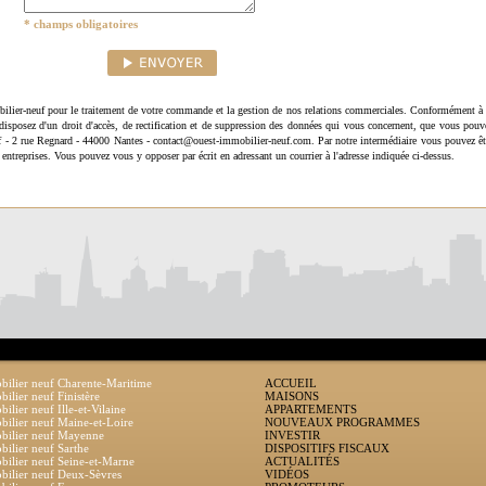
* champs obligatoires
ilier-neuf pour le traitement de votre commande et la gestion de nos relations commerciales. Conformément à 
disposez d'un droit d'accès, de rectification et de suppression des données qui vous concernent, que vous pouv
uf - 2 rue Regnard - 44000 Nantes - contact@ouest-immobilier-neuf.com. Par notre intermédiaire vous pouvez êt
 entreprises. Vous pouvez vous y opposer par écrit en adressant un courrier à l'adresse indiquée ci-dessus.
ilier neuf Charente-Maritime
ACCUEIL
ilier neuf Finistère
MAISONS
ilier neuf Ille-et-Vilaine
APPARTEMENTS
ilier neuf Maine-et-Loire
NOUVEAUX PROGRAMMES
bilier neuf Mayenne
INVESTIR
ilier neuf Sarthe
DISPOSITIFS FISCAUX
ilier neuf Seine-et-Marne
ACTUALITÉS
ilier neuf Deux-Sèvres
VIDÉOS