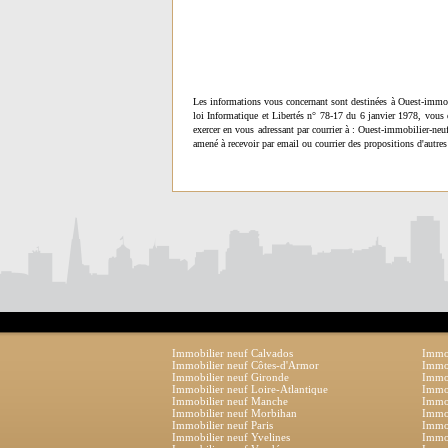
Les informations vous concernant sont destinées à Ouest-immob
loi Informatique et Libertés n° 78-17 du 6 janvier 1978, vous 
exercer en vous adressant par courrier à : Ouest-immobilier-ne
amené à recevoir par email ou courrier des propositions d'autres
Immobilier neuf Calvados
Immob
Immobilier neuf Côtes-d'Armor
Immob
Immobilier neuf Gironde
Immob
Immobilier neuf Loire-Atlantique
Immob
Immobilier neuf Manche
Immo
Immobilier neuf Morbihan
Immob
Immobilier neuf Paris
Immob
Immobilier neuf Yvelines
Immob