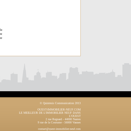
la
ez
re
© Quintesis Communication 2013
OUEST-IMMOBILIER-NEUF.COM
LE MEILLEUR DE L'IMMOBILIER NEUF DANS
L'OUEST
2 rue Regnard
-
44000
Nantes
9 rue de la Coutume
-
56000
Vannes
contact@ouest-immobilier-neuf.com