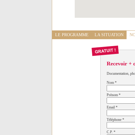
LE PROGRAMME
LA SITUATION
NO
Recevoir + 
Documentation, photo
Nom
*
Prénom
*
Email
*
Téléphone
*
C.P.
*