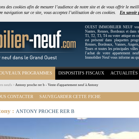
ons des cookies afin de mesurer l’audience de notre site et de vous offrir le meill
e navigation sur ce site, vous acceptez l’utilisation de ces cookies.
En savoir 
OUEST IMMOBILIER NEUF vous off
Nantes, Rennes, Bordeaux et dans to
T1, T2, T3, T4 ou votre attique en c
est présenté dans plaquettes pro
Rennes, Bordeaux, Vannes, Angers, 
Tours et toutes les principales villes
l’achat de votre appartement neuf
Immobilier Neuf vous informe au qu
OUVEAUX PROGRAMMES
DISPOSITIFS FISCAUX
ACTUALITÉS
rs neufs
>
Antony proche rer b - Vente d'appartement neuf à Antony
US CONTACTER
SAUVEGARDER CETTE FICHE
tony :
ANTONY PROCHE RER B