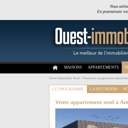
Nous utilis
En poursuivant votr
MAISONS
APPARTEMENTS
N
Ouest Immobilier Neuf
>
Nouveaux programmes immobilie
LE PROGRAMME
LA SITUATION
NO
Vente appartement neuf à An