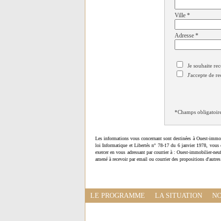
Ville
*
Adresse
*
Je souhaite rec
J'accepte de re
*Champs obligatoir
Les informations vous concernant sont destinées à Ouest-immob
loi Informatique et Libertés n° 78-17 du 6 janvier 1978, vous 
exercer en vous adressant par courrier à : Ouest-immobilier-ne
amené à recevoir par email ou courrier des propositions d'autres
LE PROGRAMME
LA SITUATION
NO