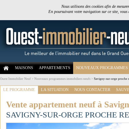
Nous utilisons des cookies afin de mesurer 
En poursuivant votre navigation sur ce site, vous
MAISONS
APPARTEMENTS
NOUVEAUX PROGRAMMES
Ouest Immobilier Neuf
>
Nouveaux programmes immobiliers neufs
>
Savigny-sur-orge proche r
LE PROGRAMME
LA SITUATION
NOUS CONTACTER
SAUVE
Vente appartement neuf à Savign
SAVIGNY-SUR-ORGE PROCHE RE