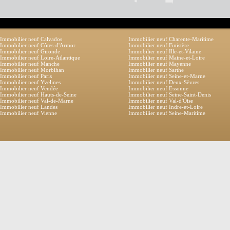
Immobilier neuf Calvados
Immobilier neuf Charente-Maritime
Immobilier neuf Côtes-d'Armor
Immobilier neuf Finistère
Immobilier neuf Gironde
Immobilier neuf Ille-et-Vilaine
Immobilier neuf Loire-Atlantique
Immobilier neuf Maine-et-Loire
Immobilier neuf Manche
Immobilier neuf Mayenne
Immobilier neuf Morbihan
Immobilier neuf Sarthe
Immobilier neuf Paris
Immobilier neuf Seine-et-Marne
Immobilier neuf Yvelines
Immobilier neuf Deux-Sèvres
Immobilier neuf Vendée
Immobilier neuf Essonne
Immobilier neuf Hauts-de-Seine
Immobilier neuf Seine-Saint-Denis
Immobilier neuf Val-de-Marne
Immobilier neuf Val-d'Oise
Immobilier neuf Landes
Immobilier neuf Indre-et-Loire
Immobilier neuf Vienne
Immobilier neuf Seine-Maritime