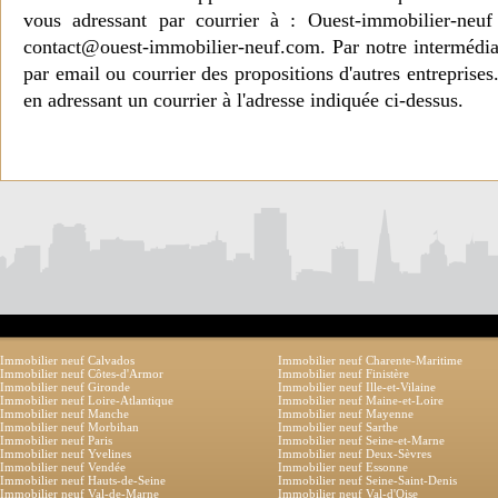
vous adressant par courrier à : Ouest-immobilier-ne
contact@ouest-immobilier-neuf.com. Par notre intermédia
par email ou courrier des propositions d'autres entreprise
en adressant un courrier à l'adresse indiquée ci-dessus.
Immobilier neuf Calvados
Immobilier neuf Charente-Maritime
Immobilier neuf Côtes-d'Armor
Immobilier neuf Finistère
Immobilier neuf Gironde
Immobilier neuf Ille-et-Vilaine
Immobilier neuf Loire-Atlantique
Immobilier neuf Maine-et-Loire
Immobilier neuf Manche
Immobilier neuf Mayenne
Immobilier neuf Morbihan
Immobilier neuf Sarthe
Immobilier neuf Paris
Immobilier neuf Seine-et-Marne
Immobilier neuf Yvelines
Immobilier neuf Deux-Sèvres
Immobilier neuf Vendée
Immobilier neuf Essonne
Immobilier neuf Hauts-de-Seine
Immobilier neuf Seine-Saint-Denis
Immobilier neuf Val-de-Marne
Immobilier neuf Val-d'Oise