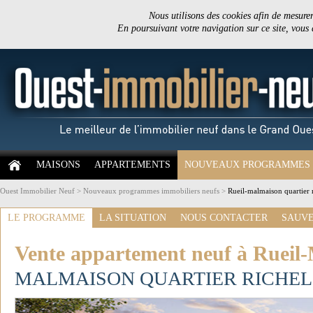
Nous utilisons des cookies afin de mesurer 
En poursuivant votre navigation sur ce site, vous
MAISONS
APPARTEMENTS
NOUVEAUX PROGRAMMES
Ouest Immobilier Neuf
>
Nouveaux programmes immobiliers neufs
>
Rueil-malmaison quartier 
LE PROGRAMME
LA SITUATION
NOUS CONTACTER
SAUVE
Vente appartement neuf à Rueil
MALMAISON QUARTIER RICHEL