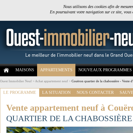
Nous utilisons des cookies afin de mesurer 
En poursuivant votre navigation sur ce site, vous
MAISONS
APPARTEMENTS
NOUVEAUX PROGRAMMES
Ouest Immobilier Neuf
>
Achat appartement neuf
>
Couëron quartier de la chabossière - Vente 
LE PROGRAMME
LA SITUATION
NOUS CONTACTER
SAUVE
Vente appartement neuf à Couër
QUARTIER DE LA CHABOSSIÈRE