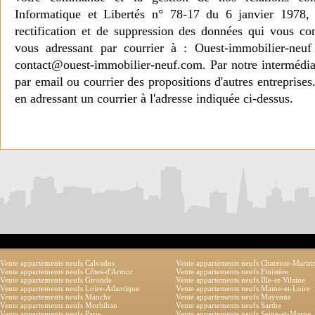
Informatique et Libertés n° 78-17 du 6 janvier 1978, 
rectification et de suppression des données qui vous c
vous adressant par courrier à : Ouest-immobilier-ne
contact@ouest-immobilier-neuf.com. Par notre intermédia
par email ou courrier des propositions d'autres entreprise
en adressant un courrier à l'adresse indiquée ci-dessus.
Vente appartements neufs Calvados
Vente appartements neufs Charente-Marit
Vente appartements neufs Côtes-d'Armor
Vente appartements neufs Finistère
Vente appartements neufs Gironde
Vente appartements neufs Ille-et-Vilaine
Vente appartements neufs Loire-Atlantique
Vente appartements neufs Maine-et-Loire
Vente appartements neufs Manche
Vente appartements neufs Mayenne
Vente appartements neufs Morbihan
Vente appartements neufs Sarthe
Vente appartements neufs Paris
Vente appartements neufs Seine-et-Marne