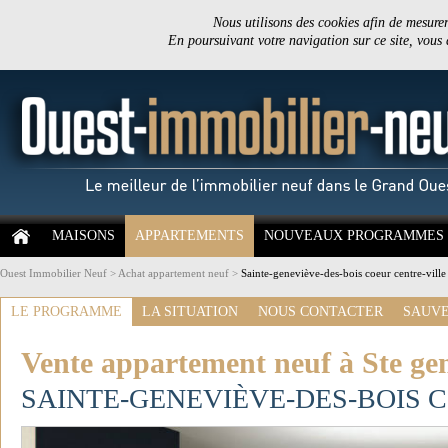
Nous utilisons des cookies afin de mesurer 
En poursuivant votre navigation sur ce site, vous
MAISONS
APPARTEMENTS
NOUVEAUX PROGRAMMES
Ouest Immobilier Neuf
>
Achat appartement neuf
>
Sainte-geneviève-des-bois coeur centre-ville
LE PROGRAMME
LA SITUATION
NOUS CONTACTER
SAUVE
Vente appartement neuf à Ste gen
SAINTE-GENEVIÈVE-DES-BOIS 