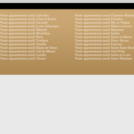
Vente appartements neufs Calvados
Vente appartements neufs Charente-Marit
Vente appartements neufs Côtes-d'Armor
Vente appartements neufs Finistère
Vente appartements neufs Gironde
Vente appartements neufs Ille-et-Vilaine
Vente appartements neufs Loire-Atlantique
Vente appartements neufs Maine-et-Loire
Vente appartements neufs Manche
Vente appartements neufs Mayenne
Vente appartements neufs Morbihan
Vente appartements neufs Sarthe
Vente appartements neufs Paris
Vente appartements neufs Seine-et-Marne
Vente appartements neufs Yvelines
Vente appartements neufs Deux-Sèvres
Vente appartements neufs Vendée
Vente appartements neufs Essonne
Vente appartements neufs Hauts-de-Seine
Vente appartements neufs Seine-Saint-Den
Vente appartements neufs Val-de-Marne
Vente appartements neufs Val-d'Oise
Vente appartements neufs Landes
Vente appartements neufs Indre-et-Loire
Vente appartements neufs Vienne
Vente appartements neufs Seine-Maritime