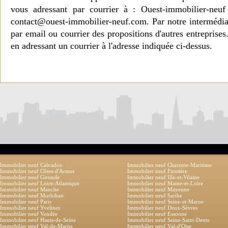
vous adressant par courrier à : Ouest-immobilier-ne
contact@ouest-immobilier-neuf.com. Par notre intermédia
par email ou courrier des propositions d'autres entreprise
en adressant un courrier à l'adresse indiquée ci-dessus.
Immobilier neuf Calvados
Immobilier neuf Charente-Maritime
Immobilier neuf Côtes-d'Armor
Immobilier neuf Finistère
Immobilier neuf Gironde
Immobilier neuf Ille-et-Vilaine
Immobilier neuf Loire-Atlantique
Immobilier neuf Maine-et-Loire
Immobilier neuf Manche
Immobilier neuf Mayenne
Immobilier neuf Morbihan
Immobilier neuf Sarthe
Immobilier neuf Paris
Immobilier neuf Seine-et-Marne
Immobilier neuf Yvelines
Immobilier neuf Deux-Sèvres
Immobilier neuf Vendée
Immobilier neuf Essonne
Immobilier neuf Hauts-de-Seine
Immobilier neuf Seine-Saint-Denis
Immobilier neuf Val-de-Marne
Immobilier neuf Val-d'Oise