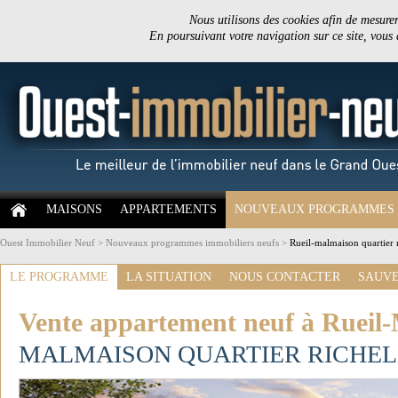
Nous utilisons des cookies afin de mesurer 
En poursuivant votre navigation sur ce site, vous
MAISONS
APPARTEMENTS
NOUVEAUX PROGRAMMES
Ouest Immobilier Neuf
>
Nouveaux programmes immobiliers neufs
>
Rueil-malmaison quartier 
LE PROGRAMME
LA SITUATION
NOUS CONTACTER
SAUVE
Vente appartement neuf à Rueil
MALMAISON QUARTIER RICHEL