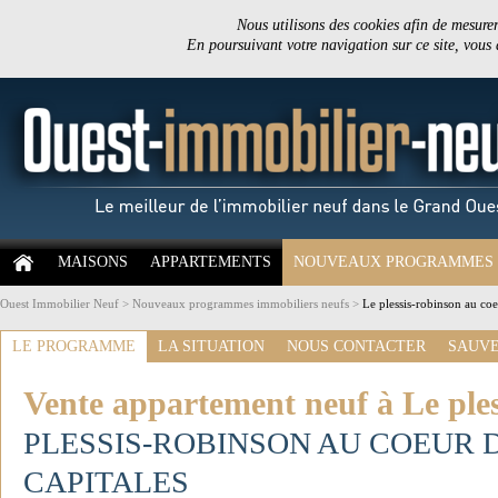
Nous utilisons des cookies afin de mesurer 
En poursuivant votre navigation sur ce site, vous
MAISONS
APPARTEMENTS
NOUVEAUX PROGRAMMES
Ouest Immobilier Neuf
>
Nouveaux programmes immobiliers neufs
>
Le plessis-robinson au coe
LE PROGRAMME
LA SITUATION
NOUS CONTACTER
SAUVE
Vente appartement neuf à Le ples
PLESSIS-ROBINSON AU COEUR D
CAPITALES