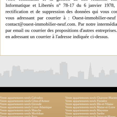
Informatique et Libertés n° 78-17 du 6 janvier 1978, 
rectification et de suppression des données qui vous c
vous adressant par courrier à : Ouest-immobilier-ne
contact@ouest-immobilier-neuf.com. Par notre intermédia
par email ou courrier des propositions d'autres entreprise
en adressant un courrier à l'adresse indiquée ci-dessus.
Vente appartements neufs Calvados
Vente appartements neufs Charente-Marit
Vente appartements neufs Côtes-d'Armor
Vente appartements neufs Finistère
Vente appartements neufs Gironde
Vente appartements neufs Ille-et-Vilaine
Vente appartements neufs Loire-Atlantique
Vente appartements neufs Maine-et-Loire
Vente appartements neufs Manche
Vente appartements neufs Mayenne
Vente appartements neufs Morbihan
Vente appartements neufs Sarthe
Vente appartements neufs Paris
Vente appartements neufs Seine-et-Marne