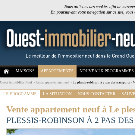
Nous utilisons des cookies afin de mesurer 
En poursuivant votre navigation sur ce site, vous
MAISONS
APPARTEMENTS
NOUVEAUX PROGRAMMES
Ouest Immobilier Neuf
>
Achat appartement neuf
>
Le plessis-robinson à 2 pas des transports - 
LE PROGRAMME
LA SITUATION
NOUS CONTACTER
SAUVE
Vente appartement neuf à Le ples
PLESSIS-ROBINSON À 2 PAS DE