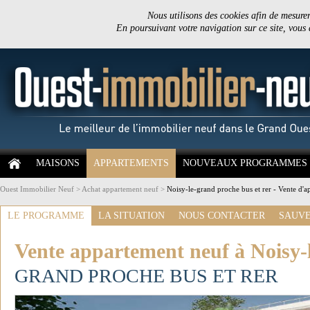
Nous utilisons des cookies afin de mesurer 
En poursuivant votre navigation sur ce site, vous
MAISONS
APPARTEMENTS
NOUVEAUX PROGRAMMES
Ouest Immobilier Neuf
>
Achat appartement neuf
>
Noisy-le-grand proche bus et rer - Vente d'
LE PROGRAMME
LA SITUATION
NOUS CONTACTER
SAUVE
Vente appartement neuf à Noisy
GRAND PROCHE BUS ET RER