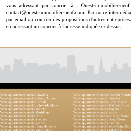
vous adressant par courrier à : Ouest-immobilier-ne
contact@ouest-immobilier-neuf.com. Par notre intermédia
par email ou courrier des propositions d'autres entreprise
en adressant un courrier à l'adresse indiquée ci-dessus.
Vente appartements neufs Calvados
Vente appartements neufs Charente-Marit
Vente appartements neufs Côtes-d'Armor
Vente appartements neufs Finistère
Vente appartements neufs Gironde
Vente appartements neufs Ille-et-Vilaine
Vente appartements neufs Loire-Atlantique
Vente appartements neufs Maine-et-Loire
Vente appartements neufs Manche
Vente appartements neufs Mayenne
Vente appartements neufs Morbihan
Vente appartements neufs Sarthe
Vente appartements neufs Paris
Vente appartements neufs Seine-et-Marne
Vente appartements neufs Yvelines
Vente appartements neufs Deux-Sèvres
Vente appartements neufs Vendée
Vente appartements neufs Essonne
Vente appartements neufs Hauts-de-Seine
Vente appartements neufs Seine-Saint-Den
Vente appartements neufs Val-de-Marne
Vente appartements neufs Val-d'Oise