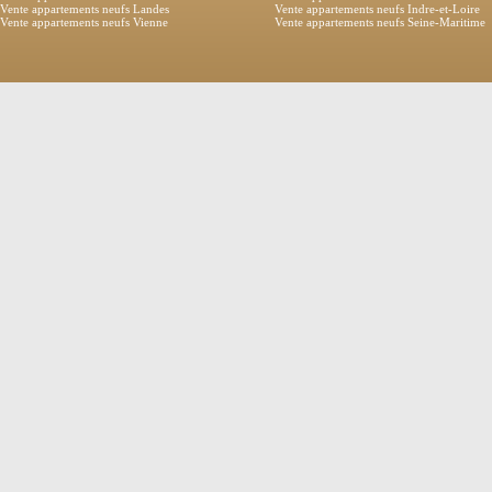
Vente appartements neufs Landes
Vente appartements neufs Indre-et-Loire
Vente appartements neufs Vienne
Vente appartements neufs Seine-Maritime