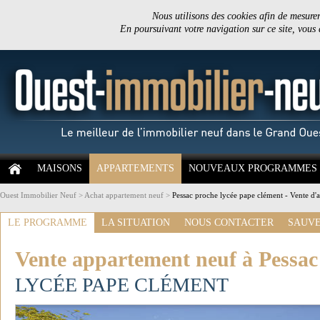
Nous utilisons des cookies afin de mesurer 
En poursuivant votre navigation sur ce site, vous
MAISONS
APPARTEMENTS
NOUVEAUX PROGRAMMES
Ouest Immobilier Neuf
>
Achat appartement neuf
>
Pessac proche lycée pape clément - Vente d'
LE PROGRAMME
LA SITUATION
NOUS CONTACTER
SAUVE
Vente appartement neuf à Pessac
LYCÉE PAPE CLÉMENT