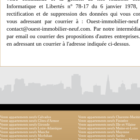
Informatique et Libertés n° 78-17 du 6 janvier 1978, 
rectification et de suppression des données qui vous c
vous adressant par courrier à : Ouest-immobilier-ne
contact@ouest-immobilier-neuf.com. Par notre intermédia
par email ou courrier des propositions d'autres entreprise
en adressant un courrier à l'adresse indiquée ci-dessus.
Vente appartements neufs Calvados
Vente appartements neufs Charente-Marit
Vente appartements neufs Côtes-d'Armor
Vente appartements neufs Finistère
Vente appartements neufs Gironde
Vente appartements neufs Ille-et-Vilaine
Vente appartements neufs Loire-Atlantique
Vente appartements neufs Maine-et-Loire
Vente appartements neufs Manche
Vente appartements neufs Mayenne
Vente appartements neufs Morbihan
Vente appartements neufs Sarthe
Vente appartements neufs Paris
Vente appartements neufs Seine-et-Marne