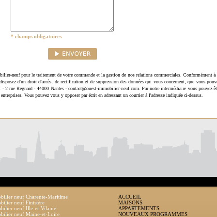
* champs obligatoires
ilier-neuf pour le traitement de votre commande et la gestion de nos relations commerciales. Conformément à 
disposez d'un droit d'accès, de rectification et de suppression des données qui vous concernent, que vous pouv
uf - 2 rue Regnard - 44000 Nantes - contact@ouest-immobilier-neuf.com. Par notre intermédiaire vous pouvez êt
 entreprises. Vous pouvez vous y opposer par écrit en adressant un courrier à l'adresse indiquée ci-dessus.
ilier neuf Charente-Maritime
ACCUEIL
ilier neuf Finistère
MAISONS
ilier neuf Ille-et-Vilaine
APPARTEMENTS
ilier neuf Maine-et-Loire
NOUVEAUX PROGRAMMES