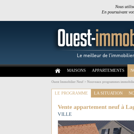
Nous utilis
En poursuivant votr
MAISONS
APPARTEMENTS
N
Ouest Immobilier Neuf
>
Nouveaux programmes immobilie
LE PROGRAMME
LA SITUATION
NO
Vente appartement neuf à L
VILLE