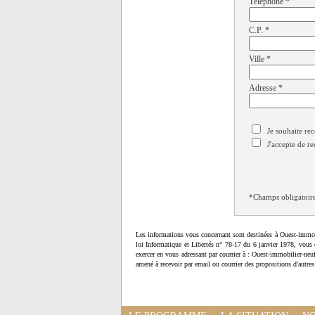
Téléphone
*
C.P.
*
Ville
*
Adresse
*
Je souhaite rec
J'accepte de re
*Champs obligatoir
Les informations vous concernant sont destinées à Ouest-immob
loi Informatique et Libertés n° 78-17 du 6 janvier 1978, vous 
exercer en vous adressant par courrier à : Ouest-immobilier-ne
amené à recevoir par email ou courrier des propositions d'autres