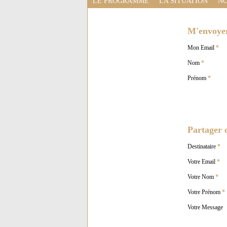
LE PROGRAMME
LA SITUATION
NO
M'envoyer 
Mon Email
*
Nom
*
Prénom
*
Partager c
Destinataire
*
Votre Email
*
Votre Nom
*
Votre Prénom
*
Votre Message