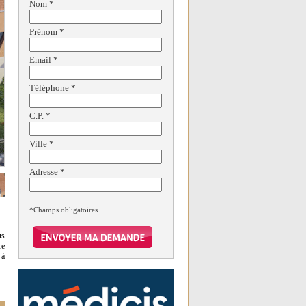
Nom
*
Prénom
*
Email
*
Téléphone
*
C.P.
*
Ville
*
Adresse
*
*Champs obligatoires
us
re
 à