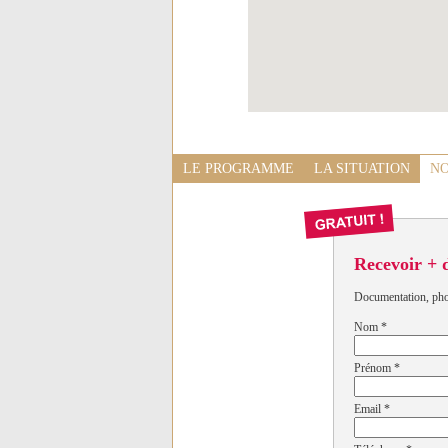
LE PROGRAMME
LA SITUATION
NO
Recevoir + 
Documentation, photo
Nom
*
Prénom
*
Email
*