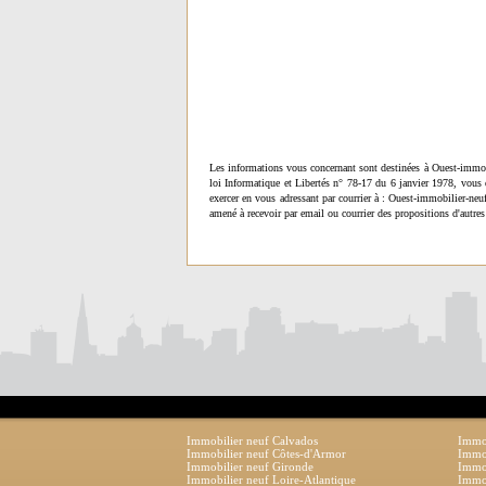
Les informations vous concernant sont destinées à Ouest-immob
loi Informatique et Libertés n° 78-17 du 6 janvier 1978, vous 
exercer en vous adressant par courrier à : Ouest-immobilier-ne
amené à recevoir par email ou courrier des propositions d'autres
Immobilier neuf Calvados
Immob
Immobilier neuf Côtes-d'Armor
Immob
Immobilier neuf Gironde
Immob
Immobilier neuf Loire-Atlantique
Immob