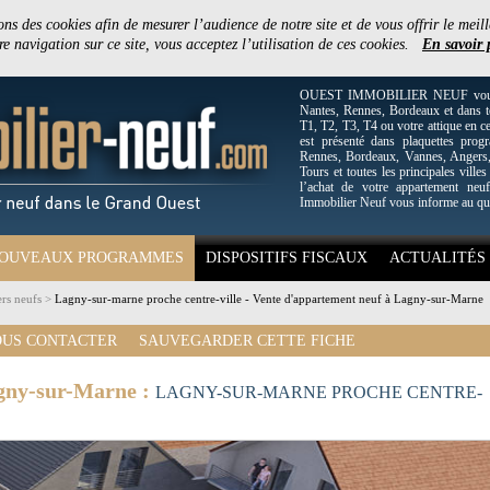
ons des cookies afin de mesurer l’audience de notre site et de vous offrir le meill
e navigation sur ce site, vous acceptez l’utilisation de ces cookies.
En savoir 
OUEST IMMOBILIER NEUF vous off
Nantes, Rennes, Bordeaux et dans to
T1, T2, T3, T4 ou votre attique en c
est présenté dans plaquettes pro
Rennes, Bordeaux, Vannes, Angers, 
Tours et toutes les principales villes
l’achat de votre appartement neuf
Immobilier Neuf vous informe au qu
OUVEAUX PROGRAMMES
DISPOSITIFS FISCAUX
ACTUALITÉS
rs neufs
>
Lagny-sur-marne proche centre-ville - Vente d'appartement neuf à Lagny-sur-Marne
US CONTACTER
SAUVEGARDER CETTE FICHE
agny-sur-Marne :
LAGNY-SUR-MARNE PROCHE CENTRE-