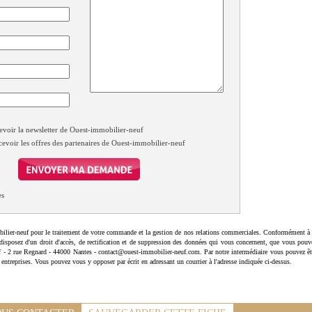
evoir la newsletter de Ouest-immobilier-neuf
cevoir les offres des partenaires de Ouest-immobilier-neuf
es
ilier-neuf pour le traitement de votre commande et la gestion de nos relations commerciales. Conformément à 
disposez d'un droit d'accès, de rectification et de suppression des données qui vous concernent, que vous pouv
uf - 2 rue Regnard - 44000 Nantes - contact@ouest-immobilier-neuf.com. Par notre intermédiaire vous pouvez êt
 entreprises. Vous pouvez vous y opposer par écrit en adressant un courrier à l'adresse indiquée ci-dessus.