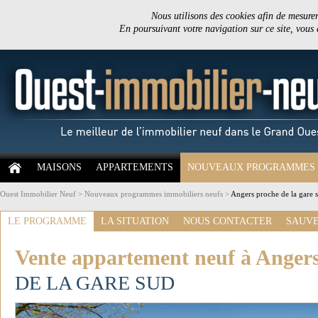
Nous utilisons des cookies afin de mesurer 
En poursuivant votre navigation sur ce site, vous
MAISONS
APPARTEMENTS
NOUVEAUX PROGRAMMES
Ouest Immobilier Neuf
>
Nouveaux programmes immobiliers neufs
>
Angers proche de la gare 
LE PROGRAMME
LA SITUATION
NOUS CONTACTER
SAUVE
Vente appartement neuf à Anger
DE LA GARE SUD