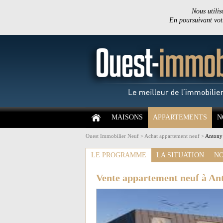
Nous utilis
En poursuivant votr
MAISONS
APPARTEMENTS
N
Ouest Immobilier Neuf
>
Achat appartement neuf
>
Antony 
LE PROGRAMME
LA SITUATION
NO
Vente appartement neuf à An