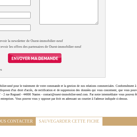
evoir la newsletter de Ouest-immobilier-neuf
cevoir les offres des partenaires de Ouest-immobilier-neuf
es
ilier-neuf pour le traitement de votre commande et la gestion de nos relations commerciales. Conformément à 
disposez d'un droit d'accès, de rectification et de suppression des données qui vous concernent, que vous pouv
uf - 2 rue Regnard - 44000 Nantes - contact@ouest-immobilier-neuf.com. Par notre intermédiaire vous pouvez êt
 entreprises. Vous pouvez vous y opposer par écrit en adressant un courrier à l'adresse indiquée ci-dessus.
US CONTACTER
SAUVEGARDER CETTE FICHE