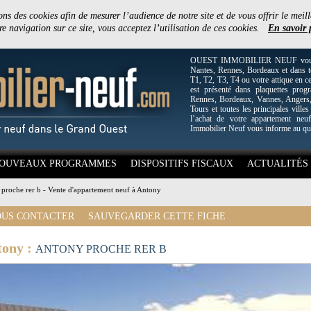
ons des cookies afin de mesurer l’audience de notre site et de vous offrir le meill
e navigation sur ce site, vous acceptez l’utilisation de ces cookies.
En savoir 
OUEST IMMOBILIER NEUF vous off
Nantes, Rennes, Bordeaux et dans to
T1, T2, T3, T4 ou votre attique en c
est présenté dans plaquettes pro
Rennes, Bordeaux, Vannes, Angers, 
Tours et toutes les principales villes
l’achat de votre appartement neuf
Immobilier Neuf vous informe au qu
OUVEAUX PROGRAMMES
DISPOSITIFS FISCAUX
ACTUALITÉS
proche rer b - Vente d'appartement neuf à Antony
US CONTACTER
SAUVEGARDER CETTE FICHE
tony :
ANTONY PROCHE RER B