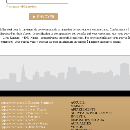
* champs obligatoires
ilier-neuf pour le traitement de votre commande et la gestion de nos relations commerciales. Conformément à 
disposez d'un droit d'accès, de rectification et de suppression des données qui vous concernent, que vous pouv
uf - 2 rue Regnard - 44000 Nantes - contact@ouest-immobilier-neuf.com. Par notre intermédiaire vous pouvez êt
 entreprises. Vous pouvez vous y opposer par écrit en adressant un courrier à l'adresse indiquée ci-dessus.
 appartements neufs Charente-Maritime
ACCUEIL
 appartements neufs Finistère
MAISONS
 appartements neufs Ille-et-Vilaine
APPARTEMENTS
 appartements neufs Maine-et-Loire
NOUVEAUX PROGRAMMES
 appartements neufs Mayenne
INVESTIR
 appartements neufs Sarthe
DISPOSITIFS FISCAUX
 appartements neufs Seine-et-Marne
ACTUALITÉS
 appartements neufs Deux-Sèvres
VIDÉOS