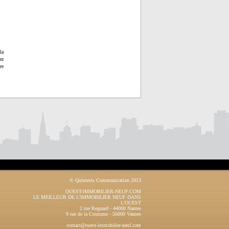
la
ez
re
© Quintesis Communication 2013
OUEST-IMMOBILIER-NEUF.COM
LE MEILLEUR DE L'IMMOBILIER NEUF DANS
L'OUEST
2 rue Regnard
-
44000
Nantes
9 rue de la Coutume
-
56000
Vannes
contact@ouest-immobilier-neuf.com