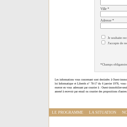
Ville
*
Adresse
*
Je souhaite rec
J'accepte de re
*Champs obligatoir
Les informations vous concernant sont destinées à Ouest-immob
loi Informatique et Libertés n° 78-17 du 6 janvier 1978, vous 
exercer en vous adressant par courrier à : Ouest-immobilier-ne
amené à recevoir par email ou courrier des propositions d'autres
LE PROGRAMME
LA SITUATION
NO