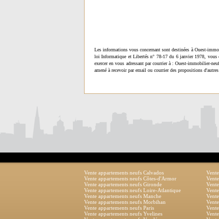
Les informations vous concernant sont destinées à Ouest-immob
loi Informatique et Libertés n° 78-17 du 6 janvier 1978, vous 
exercer en vous adressant par courrier à : Ouest-immobilier-ne
amené à recevoir par email ou courrier des propositions d'autres
Vente appartements neufs Calvados
Vente
Vente appartements neufs Côtes-d'Armor
Vente
Vente appartements neufs Gironde
Vente
Vente appartements neufs Loire-Atlantique
Vente
Vente appartements neufs Manche
Vente
Vente appartements neufs Morbihan
Vente
Vente appartements neufs Paris
Vente
Vente appartements neufs Yvelines
Vente