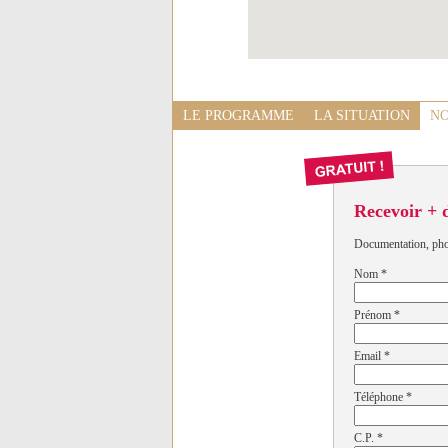
LE PROGRAMME
LA SITUATION
NO
Recevoir + 
Documentation, photo
Nom
*
Prénom
*
Email
*
Téléphone
*
C.P.
*