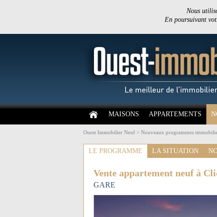
Nous utilis
En poursuivant votr
MAISONS
APPARTEMENTS
N
Ouest Immobilier Neuf
>
Nouveaux programmes immobilie
LE PROGRAMME
LA SITUATION
NO
Vente appartement neuf à Cli
GARE