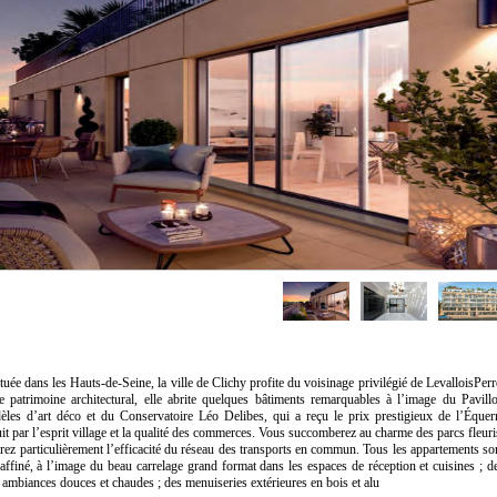
tuée dans les Hauts-de-Seine, la ville de Clichy profite du voisinage privilégié de LevalloisPerr
 patrimoine architectural, elle abrite quelques bâtiments remarquables à l’image du Pavill
es d’art déco et du Conservatoire Léo Delibes, qui a reçu le prix prestigieux de l’Équer
uit par l’esprit village et la qualité des commerces. Vous succomberez au charme des parcs fleuri
ierez particulièrement l’efficacité du réseau des transports en commun. Tous les appartements so
affiné, à l’image du beau carrelage grand format dans les espaces de réception et cuisines ; d
 ambiances douces et chaudes ; des menuiseries extérieures en bois et alu