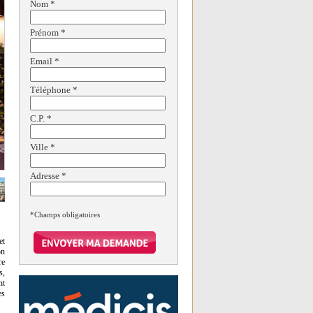
Nom
*
Prénom
*
Email
*
Téléphone
*
C.P.
*
Ville
*
Adresse
*
*Champs obligatoires
et
on
re
s,
nt
es