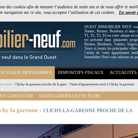
ons des cookies afin de mesurer l’audience de notre site et de vous offrir le meill
e navigation sur ce site, vous acceptez l’utilisation de ces cookies.
En savoir 
OUEST IMMOBILIER NEUF vous off
Nantes, Rennes, Bordeaux et dans to
T1, T2, T3, T4 ou votre attique en c
est présenté dans plaquettes pro
Rennes, Bordeaux, Vannes, Angers, 
Tours et toutes les principales villes
l’achat de votre appartement neuf
Immobilier Neuf vous informe au qu
OUVEAUX PROGRAMMES
DISPOSITIFS FISCAUX
ACTUALITÉS
rs neufs
>
Clichy-la-garenne proche de la gare - Vente d'appartement neuf à Clichy la garenne
US CONTACTER
SAUVEGARDER CETTE FICHE
chy la garenne :
CLICHY-LA-GARENNE PROCHE DE LA