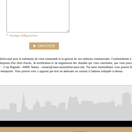
* champs obligatoires
ilier-neuf pour le traitement de votre commande et la gestion de nos relations commerciales. Conformément à 
disposez d'un droit d'accès, de rectification et de suppression des données qui vous concernent, que vous pouv
uf - 2 rue Regnard - 44000 Nantes - contact@ouest-immobilier-neuf.com. Par notre intermédiaire vous pouvez êt
 entreprises. Vous pouvez vous y opposer par écrit en adressant un courrier à l'adresse indiquée ci-dessus.