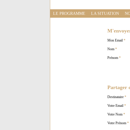
LE PROGRAMME
LA SITUATION
NO
M'envoyer 
Mon Email
*
Nom
*
Prénom
*
Partager c
Destinataire
*
Votre Email
*
Votre Nom
*
Votre Prénom
*