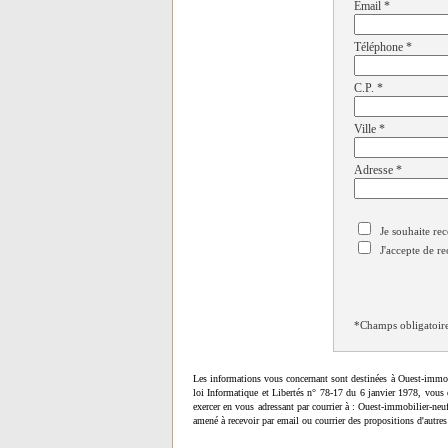
Email
*
Téléphone
*
C.P.
*
Ville
*
Adresse
*
Je souhaite rec
J'accepte de re
*Champs obligatoir
Les informations vous concernant sont destinées à Ouest-immob
loi Informatique et Libertés n° 78-17 du 6 janvier 1978, vous 
exercer en vous adressant par courrier à : Ouest-immobilier-ne
amené à recevoir par email ou courrier des propositions d'autres