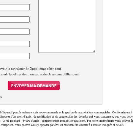
evoir la newsletter de Ouest-immobilier-neuf
cevoir les offres des partenaires de Ouest-immobilier-neuf
es
ilier-neuf pour le traitement de votre commande et la gestion de nos relations commerciales. Conformément à 
disposez d'un droit d'accès, de rectification et de suppression des données qui vous concernent, que vous pouv
uf - 2 rue Regnard - 44000 Nantes - contact@ouest-immobilier-neuf.com. Par notre intermédiaire vous pouvez êt
 entreprises. Vous pouvez vous y opposer par écrit en adressant un courrier à l'adresse indiquée ci-dessus.