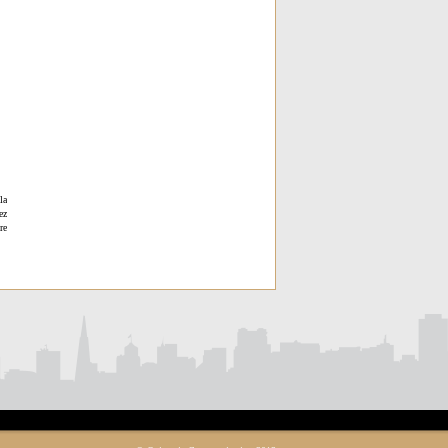
la
ez
re