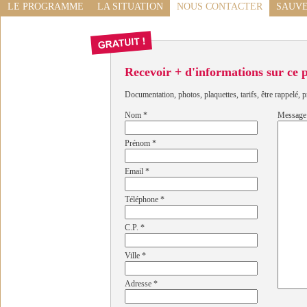
LE PROGRAMME
LA SITUATION
NOUS CONTACTER
SAUVE
Recevoir + d'informations sur ce
Documentation, photos, plaquettes, tarifs, être rappelé, p
Nom
*
Message
Prénom
*
Email
*
Téléphone
*
C.P.
*
Ville
*
Adresse
*