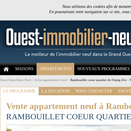
Nous utilisons des cookies afin de mesurer 
En poursuivant votre navigation sur ce site, vous
MAISONS
APPARTEMENTS
NOUVEAUX PROGRAMMES
Ouest Immobilier Neuf
>
Achat appartement neuf
>
Rambouillet coeur quartier de l'etang d'or -
LE PROGRAMME
LA SITUATION
NOUS CONTACTER
SAUVE
Vente appartement neuf à Rambou
RAMBOUILLET COEUR QUARTIER