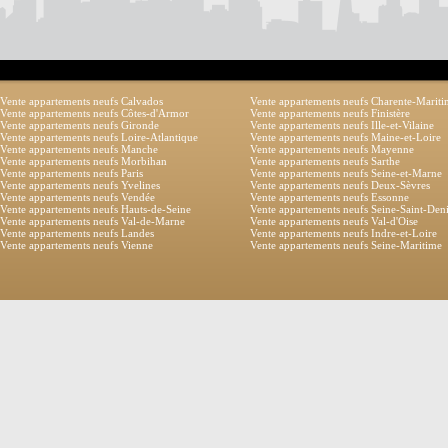
Vente appartements neufs Calvados
Vente appartements neufs Charente-Marit
Vente appartements neufs Côtes-d'Armor
Vente appartements neufs Finistère
Vente appartements neufs Gironde
Vente appartements neufs Ille-et-Vilaine
Vente appartements neufs Loire-Atlantique
Vente appartements neufs Maine-et-Loire
Vente appartements neufs Manche
Vente appartements neufs Mayenne
Vente appartements neufs Morbihan
Vente appartements neufs Sarthe
Vente appartements neufs Paris
Vente appartements neufs Seine-et-Marne
Vente appartements neufs Yvelines
Vente appartements neufs Deux-Sèvres
Vente appartements neufs Vendée
Vente appartements neufs Essonne
Vente appartements neufs Hauts-de-Seine
Vente appartements neufs Seine-Saint-Den
Vente appartements neufs Val-de-Marne
Vente appartements neufs Val-d'Oise
Vente appartements neufs Landes
Vente appartements neufs Indre-et-Loire
Vente appartements neufs Vienne
Vente appartements neufs Seine-Maritime