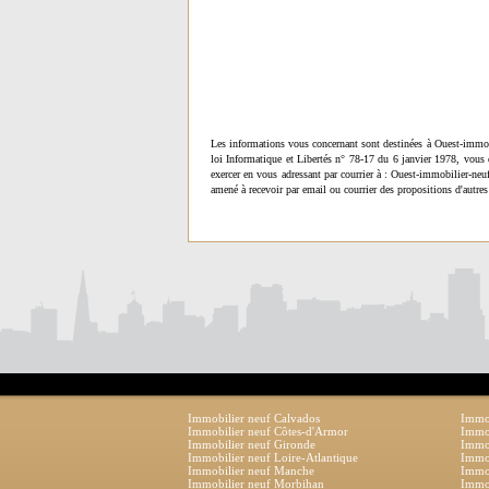
Les informations vous concernant sont destinées à Ouest-immob
loi Informatique et Libertés n° 78-17 du 6 janvier 1978, vous 
exercer en vous adressant par courrier à : Ouest-immobilier-ne
amené à recevoir par email ou courrier des propositions d'autres
Immobilier neuf Calvados
Immob
Immobilier neuf Côtes-d'Armor
Immob
Immobilier neuf Gironde
Immob
Immobilier neuf Loire-Atlantique
Immob
Immobilier neuf Manche
Immo
Immobilier neuf Morbihan
Immob