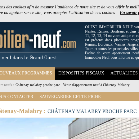
ons des cookies afin de mesurer l’audience de notre site et de vous offrir le meill
e navigation sur ce site, vous acceptez l’utilisation de ces cookies.
En savoir 
OUEST IMMOBILIER NEUF vous off
Nantes, Rennes, Bordeaux et dans to
T1, T2, T3, T4 ou votre attique en c
est présenté dans plaquettes pro
Rennes, Bordeaux, Vannes, Angers, 
Tours et toutes les principales villes
l’achat de votre appartement neuf
Immobilier Neuf vous informe au qu
OUVEAUX PROGRAMMES
DISPOSITIFS FISCAUX
ACTUALITÉS
rs neufs
>
Châtenay-malabry proche parc - Vente d'appartement neuf à Châtenay-Malabry
US CONTACTER
SAUVEGARDER CETTE FICHE
hâtenay-Malabry :
CHÂTENAY-MALABRY PROCHE PARC