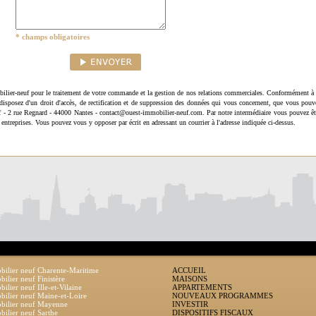
* champs obligatoires
ilier-neuf pour le traitement de votre commande et la gestion de nos relations commerciales. Conformément à 
disposez d'un droit d'accès, de rectification et de suppression des données qui vous concernent, que vous pouv
uf - 2 rue Regnard - 44000 Nantes - contact@ouest-immobilier-neuf.com. Par notre intermédiaire vous pouvez êt
 entreprises. Vous pouvez vous y opposer par écrit en adressant un courrier à l'adresse indiquée ci-dessus.
ilier neuf Charente-Maritime
ACCUEIL
ilier neuf Finistère
MAISONS
ilier neuf Ille-et-Vilaine
APPARTEMENTS
ilier neuf Maine-et-Loire
NOUVEAUX PROGRAMMES
bilier neuf Mayenne
INVESTIR
ilier neuf Sarthe
DISPOSITIFS FISCAUX