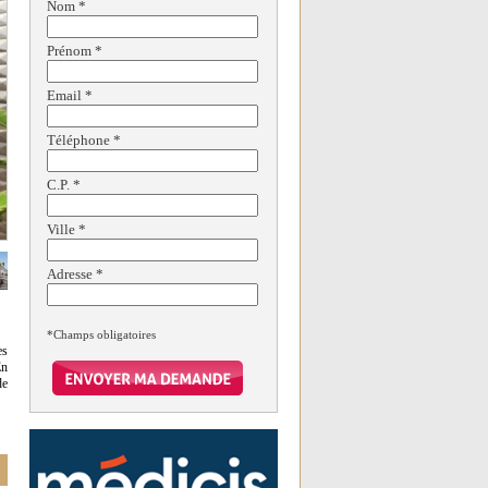
Nom
*
Prénom
*
Email
*
Téléphone
*
C.P.
*
Ville
*
Adresse
*
*Champs obligatoires
es
En
de