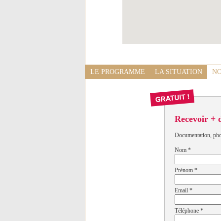
LE PROGRAMME
LA SITUATION
NO
Recevoir + 
Documentation, photo
Nom
*
Prénom
*
Email
*
Téléphone
*