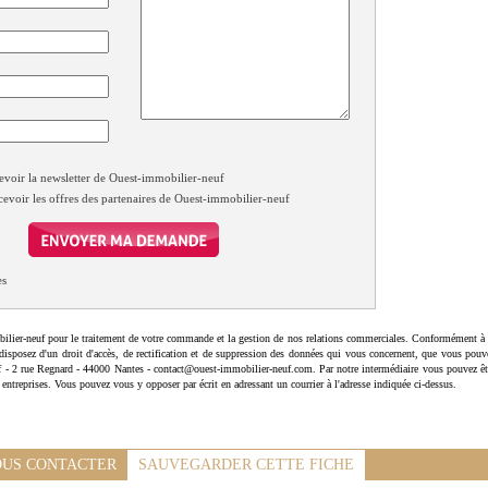
evoir la newsletter de Ouest-immobilier-neuf
cevoir les offres des partenaires de Ouest-immobilier-neuf
es
ilier-neuf pour le traitement de votre commande et la gestion de nos relations commerciales. Conformément à 
disposez d'un droit d'accès, de rectification et de suppression des données qui vous concernent, que vous pouv
uf - 2 rue Regnard - 44000 Nantes - contact@ouest-immobilier-neuf.com. Par notre intermédiaire vous pouvez êt
 entreprises. Vous pouvez vous y opposer par écrit en adressant un courrier à l'adresse indiquée ci-dessus.
US CONTACTER
SAUVEGARDER CETTE FICHE