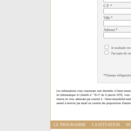
C.P.
*
Ville
*
Adresse
*
Je souhaite rec
J'accepte de re
*Champs obligatoir
Les informations vous concernant sont destinées à Ouest-immob
loi Informatique et Libertés n° 78-17 du 6 janvier 1978, vous 
exercer en vous adressant par courrier à : Ouest-immobilier-ne
amené à recevoir par email ou courrier des propositions d'autres
LE PROGRAMME
LA SITUATION
NO