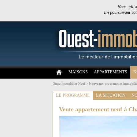
Nous utilis
En poursuivant votr
MAISONS
APPARTEMENTS
N
Ouest Immobilier Neuf
>
Nouveaux programmes immobilie
LE PROGRAMME
LA SITUATION
NO
Vente appartement neuf à C