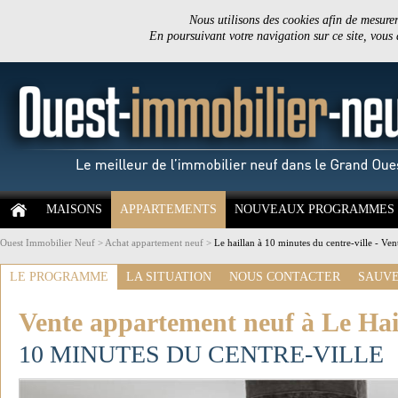
Nous utilisons des cookies afin de mesurer 
En poursuivant votre navigation sur ce site, vous
MAISONS
APPARTEMENTS
NOUVEAUX PROGRAMMES
Ouest Immobilier Neuf
>
Achat appartement neuf
>
Le haillan à 10 minutes du centre-ville - Ve
LE PROGRAMME
LA SITUATION
NOUS CONTACTER
SAUVE
Vente appartement neuf à Le Hai
10 MINUTES DU CENTRE-VILLE