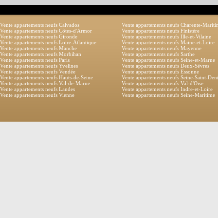
Vente appartements neufs Calvados
Vente appartements neufs Charente-Marit
Vente appartements neufs Côtes-d'Armor
Vente appartements neufs Finistère
Vente appartements neufs Gironde
Vente appartements neufs Ille-et-Vilaine
Vente appartements neufs Loire-Atlantique
Vente appartements neufs Maine-et-Loire
Vente appartements neufs Manche
Vente appartements neufs Mayenne
Vente appartements neufs Morbihan
Vente appartements neufs Sarthe
Vente appartements neufs Paris
Vente appartements neufs Seine-et-Marne
Vente appartements neufs Yvelines
Vente appartements neufs Deux-Sèvres
Vente appartements neufs Vendée
Vente appartements neufs Essonne
Vente appartements neufs Hauts-de-Seine
Vente appartements neufs Seine-Saint-Den
Vente appartements neufs Val-de-Marne
Vente appartements neufs Val-d'Oise
Vente appartements neufs Landes
Vente appartements neufs Indre-et-Loire
Vente appartements neufs Vienne
Vente appartements neufs Seine-Maritime