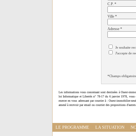
C.P.
*
Ville
*
Adresse
*
Je souhaite rec
J'accepte de re
*Champs obligatoir
Les informations vous concernant sont destinées à Ouest-immob
loi Informatique et Libertés n° 78-17 du 6 janvier 1978, vous 
exercer en vous adressant par courrier à : Ouest-immobilier-ne
amené à recevoir par email ou courrier des propositions d'autres
LE PROGRAMME
LA SITUATION
NO