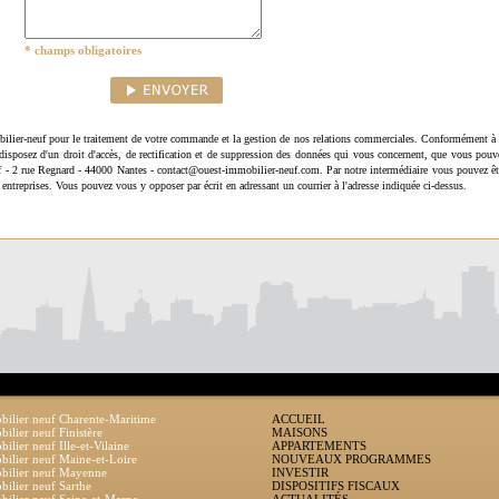
* champs obligatoires
ilier-neuf pour le traitement de votre commande et la gestion de nos relations commerciales. Conformément à 
disposez d'un droit d'accès, de rectification et de suppression des données qui vous concernent, que vous pouv
uf - 2 rue Regnard - 44000 Nantes - contact@ouest-immobilier-neuf.com. Par notre intermédiaire vous pouvez êt
 entreprises. Vous pouvez vous y opposer par écrit en adressant un courrier à l'adresse indiquée ci-dessus.
ilier neuf Charente-Maritime
ACCUEIL
ilier neuf Finistère
MAISONS
ilier neuf Ille-et-Vilaine
APPARTEMENTS
ilier neuf Maine-et-Loire
NOUVEAUX PROGRAMMES
bilier neuf Mayenne
INVESTIR
ilier neuf Sarthe
DISPOSITIFS FISCAUX