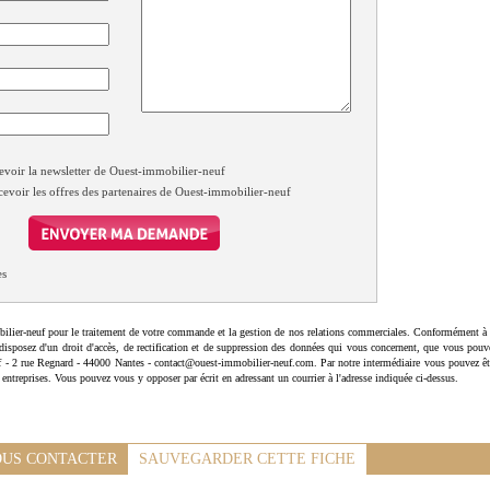
evoir la newsletter de Ouest-immobilier-neuf
cevoir les offres des partenaires de Ouest-immobilier-neuf
es
ilier-neuf pour le traitement de votre commande et la gestion de nos relations commerciales. Conformément à 
disposez d'un droit d'accès, de rectification et de suppression des données qui vous concernent, que vous pouv
uf - 2 rue Regnard - 44000 Nantes - contact@ouest-immobilier-neuf.com. Par notre intermédiaire vous pouvez êt
 entreprises. Vous pouvez vous y opposer par écrit en adressant un courrier à l'adresse indiquée ci-dessus.
US CONTACTER
SAUVEGARDER CETTE FICHE