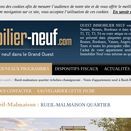
ons des cookies afin de mesurer l’audience de notre site et de vous offrir le meill
e navigation sur ce site, vous acceptez l’utilisation de ces cookies.
En savoir 
OUEST IMMOBILIER NEUF vous off
Nantes, Rennes, Bordeaux et dans to
T1, T2, T3, T4 ou votre attique en c
est présenté dans plaquettes pro
Rennes, Bordeaux, Vannes, Angers, 
Tours et toutes les principales villes
l’achat de votre appartement neuf
Immobilier Neuf vous informe au qu
OUVEAUX PROGRAMMES
DISPOSITIFS FISCAUX
ACTUALITÉS
rs neufs
>
Rueil-malmaison quartier richelieu-chataigneraie - Vente d'appartement neuf à Rueil
US CONTACTER
SAUVEGARDER CETTE FICHE
eil-Malmaison :
RUEIL-MALMAISON QUARTIER