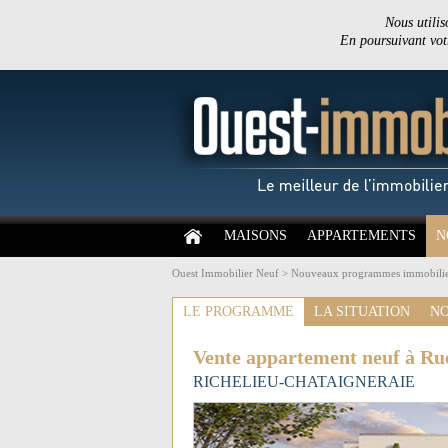
Nous utilis
En poursuivant votr
MAISONS
APPARTEMENTS
N
Ouest Immobilier Neuf
>
Nouveaux programmes immobilie
LE PROGRAMME
LA SITUATION
NO
Vente appartement neuf à Ru
RICHELIEU-CHATAIGNERAIE