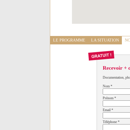
LE PROGRAMME
LA SITUATION
NO
Recevoir + 
Documentation, photo
Nom
*
Prénom
*
Email
*
Téléphone
*