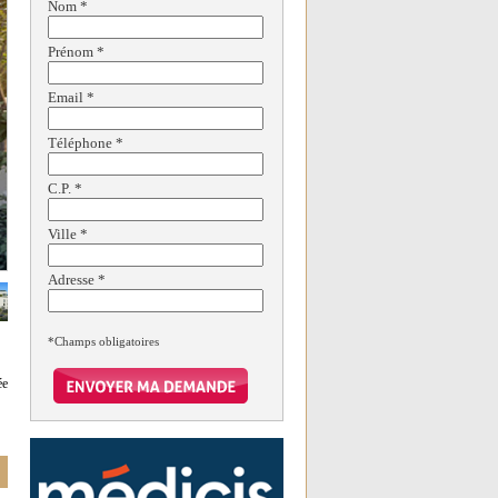
Nom
*
Prénom
*
Email
*
Téléphone
*
C.P.
*
Ville
*
Adresse
*
*Champs obligatoires
ée