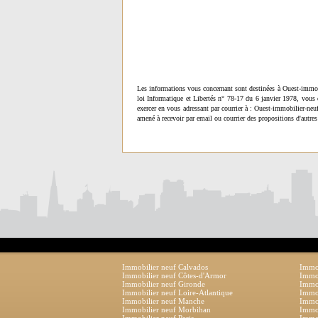
Les informations vous concernant sont destinées à Ouest-immob
loi Informatique et Libertés n° 78-17 du 6 janvier 1978, vous 
exercer en vous adressant par courrier à : Ouest-immobilier-ne
amené à recevoir par email ou courrier des propositions d'autres
Immobilier neuf Calvados
Immob
Immobilier neuf Côtes-d'Armor
Immob
Immobilier neuf Gironde
Immob
Immobilier neuf Loire-Atlantique
Immob
Immobilier neuf Manche
Immo
Immobilier neuf Morbihan
Immob