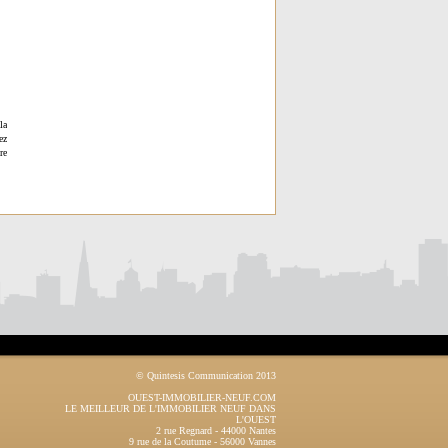
la
ez
re
© Quintesis Communication 2013
OUEST-IMMOBILIER-NEUF.COM
LE MEILLEUR DE L'IMMOBILIER NEUF DANS
L'OUEST
2 rue Regnard
-
44000
Nantes
9 rue de la Coutume
-
56000
Vannes