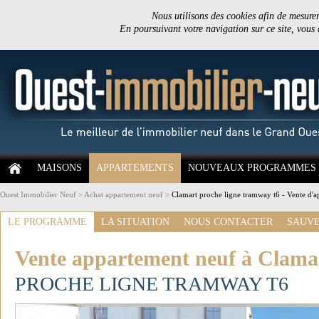
Nous utilisons des cookies afin de mesurer 
En poursuivant votre navigation sur ce site, vous
MAISONS
APPARTEMENTS
NOUVEAUX PROGRAMMES
Ouest Immobilier Neuf
>
Achat appartement neuf
>
Clamart proche ligne tramway t6 - Vente d'a
LE PROGRAMME
LA SITUATION
NOUS CONTACTER
SAUVE
Vente appartement neuf à Clama
PROCHE LIGNE TRAMWAY T6