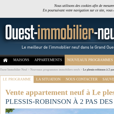
Nous utilisons des cookies afin de mesurer 
En poursuivant votre navigation sur ce site, vous
MAISONS
APPARTEMENTS
NOUVEAUX PROGRAMMES
Ouest Immobilier Neuf
>
Nouveaux programmes immobiliers neufs
>
Le plessis-robinson à 2 pa
LE PROGRAMME
LA SITUATION
NOUS CONTACTER
SAUVE
Vente appartement neuf à Le ples
PLESSIS-ROBINSON À 2 PAS DE