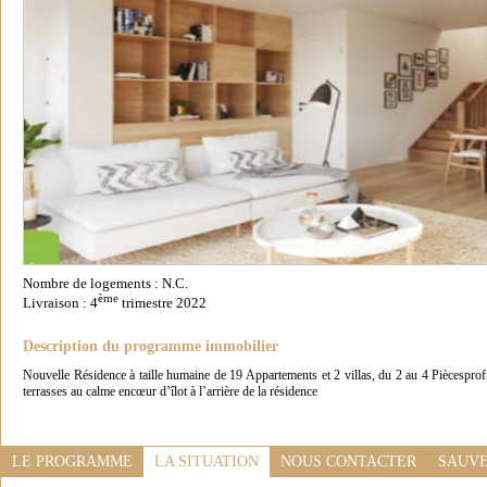
Nombre de logements : N.C.
ème
Livraison : 4
trimestre 2022
Description du programme immobilier
Nouvelle Résidence à taille humaine de 19 Appartements et 2 villas, du 2 au 4 Piècesprofit
terrasses au calme encœur d’îlot à l’arrière de la résidence
LE PROGRAMME
LA SITUATION
NOUS CONTACTER
SAUVE