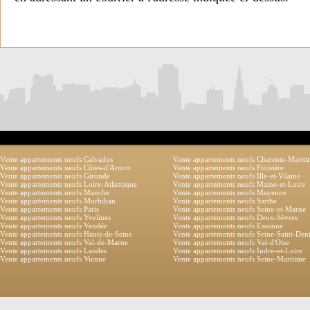
Vente appartements neufs Calvados
Vente appartements neufs Charente-Marit
Vente appartements neufs Côtes-d'Armor
Vente appartements neufs Finistère
Vente appartements neufs Gironde
Vente appartements neufs Ille-et-Vilaine
Vente appartements neufs Loire-Atlantique
Vente appartements neufs Maine-et-Loire
Vente appartements neufs Manche
Vente appartements neufs Mayenne
Vente appartements neufs Morbihan
Vente appartements neufs Sarthe
Vente appartements neufs Paris
Vente appartements neufs Seine-et-Marne
Vente appartements neufs Yvelines
Vente appartements neufs Deux-Sèvres
Vente appartements neufs Vendée
Vente appartements neufs Essonne
Vente appartements neufs Hauts-de-Seine
Vente appartements neufs Seine-Saint-Den
Vente appartements neufs Val-de-Marne
Vente appartements neufs Val-d'Oise
Vente appartements neufs Landes
Vente appartements neufs Indre-et-Loire
Vente appartements neufs Vienne
Vente appartements neufs Seine-Maritime