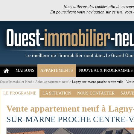
Nous utilisons des cookies afin de mesurer 
En poursuivant votre navigation sur ce site, vous
MAISONS
APPARTEMENTS
NOUVEAUX PROGRAMMES
Ouest Immobilier Neuf
>
Achat appartement neuf
>
Lagny-sur-marne proche centre-ville - Vent
LE PROGRAMME
LA SITUATION
NOUS CONTACTER
SAUVE
Vente appartement neuf à Lagny
SUR-MARNE PROCHE CENTRE-V