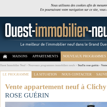
Nous utilisons des cookies afin de mesurer 
En poursuivant votre navigation sur ce site, vous
MAISONS
APPARTEMENTS
NOUVEAUX PROGRAMMES
Ouest Immobilier Neuf
>
Nouveaux programmes immobiliers neufs
>
Stud'in rose guérin - Vent
LE PROGRAMME
LA SITUATION
NOUS CONTACTER
SAUVE
Vente appartement neuf à Clichy
ROSE GUÉRIN