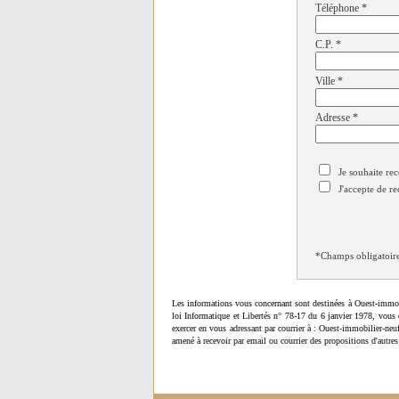
Téléphone
*
C.P.
*
Ville
*
Adresse
*
Je souhaite rec
J'accepte de re
*Champs obligatoir
Les informations vous concernant sont destinées à Ouest-immob
loi Informatique et Libertés n° 78-17 du 6 janvier 1978, vous 
exercer en vous adressant par courrier à : Ouest-immobilier-ne
amené à recevoir par email ou courrier des propositions d'autres