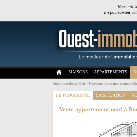
Nous utilis
En poursuivant votr
MAISONS
APPARTEMENTS
N
Ouest Immobilier Neuf
>
Nouveaux programmes immobilie
LE PROGRAMME
LA SITUATION
NO
Vente appartement neuf à Ro