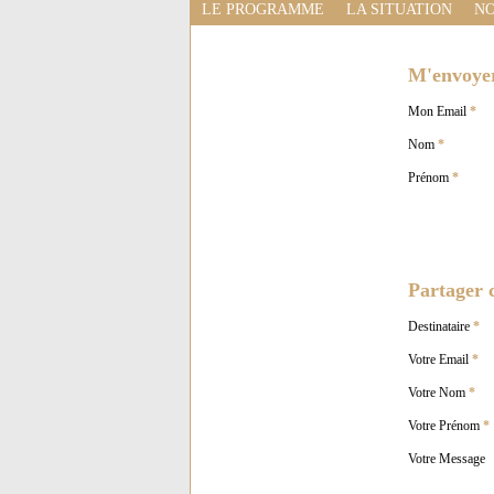
LE PROGRAMME
LA SITUATION
NO
M'envoyer 
Mon Email
*
Nom
*
Prénom
*
Partager c
Destinataire
*
Votre Email
*
Votre Nom
*
Votre Prénom
*
Votre Message