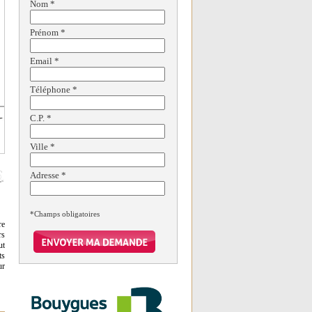
Nom
*
Prénom
*
Email
*
Téléphone
*
C.P.
*
Ville
*
Adresse
*
*Champs obligatoires
re
rs
ut
ts
ur