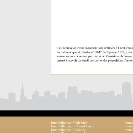
Les informations vous concernant sont destinées à Ouest-immob
loi Informatique et Libertés n° 78-17 du 6 janvier 1978, vous 
exercer en vous adressant par courrier à : Ouest-immobilier-ne
amené à recevoir par email ou courrier des propositions d'autres
Immobilier neuf Calvados
Immob
Immobilier neuf Côtes-d'Armor
Immob
Immobilier neuf Gironde
Immob