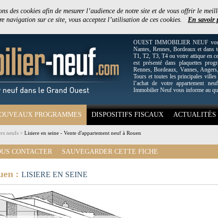
ons des cookies afin de mesurer l’audience de notre site et de vous offrir le meill
e navigation sur ce site, vous acceptez l’utilisation de ces cookies.
En savoir 
OUEST IMMOBILIER NEUF vous off
Nantes, Rennes, Bordeaux et dans to
T1, T2, T3, T4 ou votre attique en c
est présenté dans plaquettes pro
Rennes, Bordeaux, Vannes, Angers, 
Tours et toutes les principales villes
l’achat de votre appartement neuf
Immobilier Neuf vous informe au qu
OUVEAUX PROGRAMMES
DISPOSITIFS FISCAUX
ACTUALITÉS
rs neufs
>
Lisiere en seine - Vente d'appartement neuf à Rouen
US CONTACTER
SAUVEGARDER CETTE FICHE
uen :
LISIERE EN SEINE