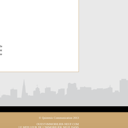
la
ez
re
© Quintesis Communication 2013
OUEST-IMMOBILIER-NEUF.COM
LE MEILLEUR DE L'IMMOBILIER NEUF DANS