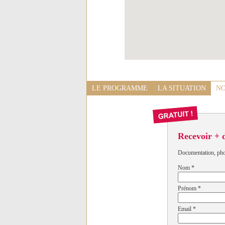
LE PROGRAMME
LA SITUATION
NO
Recevoir + 
Documentation, photo
Nom
*
Prénom
*
Email
*