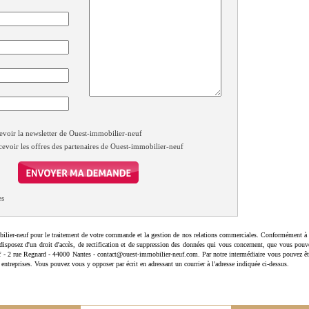
evoir la newsletter de Ouest-immobilier-neuf
cevoir les offres des partenaires de Ouest-immobilier-neuf
es
ilier-neuf pour le traitement de votre commande et la gestion de nos relations commerciales. Conformément à 
disposez d'un droit d'accès, de rectification et de suppression des données qui vous concernent, que vous pouv
uf - 2 rue Regnard - 44000 Nantes - contact@ouest-immobilier-neuf.com. Par notre intermédiaire vous pouvez êt
 entreprises. Vous pouvez vous y opposer par écrit en adressant un courrier à l'adresse indiquée ci-dessus.