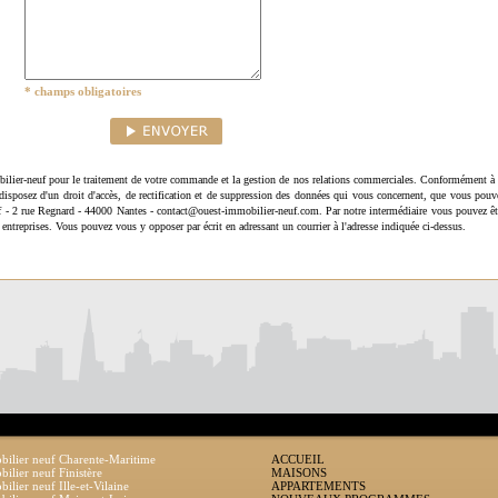
* champs obligatoires
ilier-neuf pour le traitement de votre commande et la gestion de nos relations commerciales. Conformément à 
disposez d'un droit d'accès, de rectification et de suppression des données qui vous concernent, que vous pouv
uf - 2 rue Regnard - 44000 Nantes - contact@ouest-immobilier-neuf.com. Par notre intermédiaire vous pouvez êt
 entreprises. Vous pouvez vous y opposer par écrit en adressant un courrier à l'adresse indiquée ci-dessus.
ilier neuf Charente-Maritime
ACCUEIL
ilier neuf Finistère
MAISONS
ilier neuf Ille-et-Vilaine
APPARTEMENTS