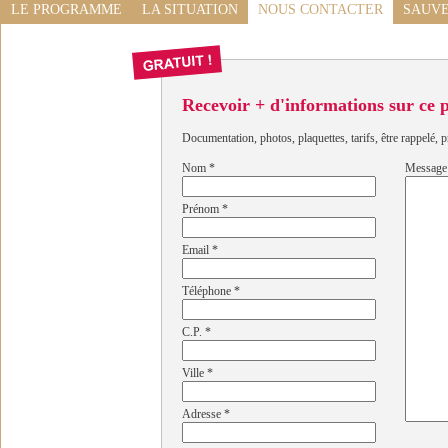
LE PROGRAMME
LA SITUATION
NOUS CONTACTER
SAUVE
Recevoir + d'informations sur ce
Documentation, photos, plaquettes, tarifs, être rappelé, p
Nom
*
Message
Prénom
*
Email
*
Téléphone
*
C.P.
*
Ville
*
Adresse
*