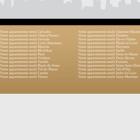
Vente appartements neufs Calvados
Vente appartements neufs Charente-Marit
Vente appartements neufs Côtes-d'Armor
Vente appartements neufs Finistère
Vente appartements neufs Gironde
Vente appartements neufs Ille-et-Vilaine
Vente appartements neufs Loire-Atlantique
Vente appartements neufs Maine-et-Loire
Vente appartements neufs Manche
Vente appartements neufs Mayenne
Vente appartements neufs Morbihan
Vente appartements neufs Sarthe
Vente appartements neufs Paris
Vente appartements neufs Seine-et-Marne
Vente appartements neufs Yvelines
Vente appartements neufs Deux-Sèvres
Vente appartements neufs Vendée
Vente appartements neufs Essonne
Vente appartements neufs Hauts-de-Seine
Vente appartements neufs Seine-Saint-Den
Vente appartements neufs Val-de-Marne
Vente appartements neufs Val-d'Oise
Vente appartements neufs Landes
Vente appartements neufs Indre-et-Loire
Vente appartements neufs Vienne
Vente appartements neufs Seine-Maritime