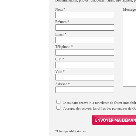
Documentation, photos, plaquettes, tarifs, être rappelé, p
Nom
*
Message
Prénom
*
Email
*
Téléphone
*
C.P.
*
Ville
*
Adresse
*
Je souhaite recevoir la newsletter de Ouest-immobil
J'accepte de recevoir les offres des partenaires de 
*Champs obligatoires