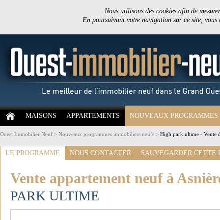
Nous utilisons des cookies afin de mesurer 
En poursuivant votre navigation sur ce site, vous
MAISONS
APPARTEMENTS
NOUVEAUX PROGRAMMES
Ouest Immobilier Neuf
>
Nouveaux programmes immobiliers neufs
>
High park ultime - Vente 
LE PROGRAMME
NOUS CONTACTER
SAUVEGARDER CETTE 
Vente appartement neuf à Asnièr
PARK ULTIME